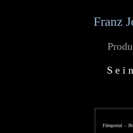
Franz J
Produ
S e i 
Filmportal
-
I