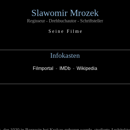
Slawomir Mrozek
Regisseur - Drehbuchautor - Schriftsteller
S e i n e F i l m e
Infokasten
Filmportal
-
IMDb
-
Wikipedia
der 1930 in Borzecin bei Krakau geboren wurde, studierte Architektur