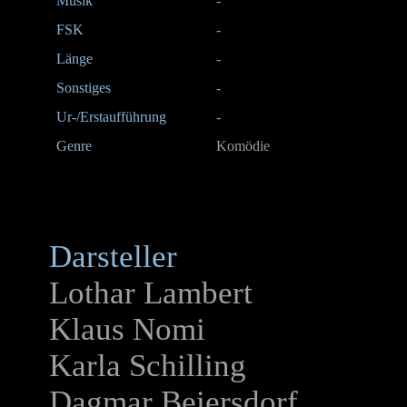
Musik
-
FSK
-
Länge
-
Sonstiges
-
Ur-/Erstaufführung
-
Genre
Komödie
Darsteller
Lothar Lambert
Klaus Nomi
Karla Schilling
Dagmar Beiersdorf