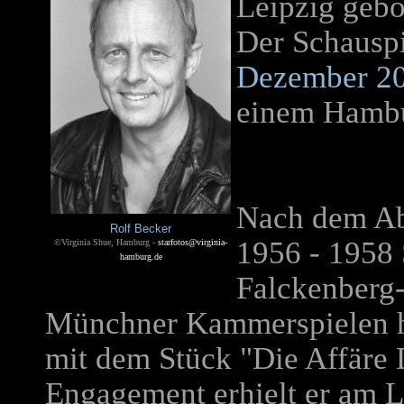
Leipzig gebo
Der Schauspi
Dezember 2
einem Hambu
Nach dem Abi
Rolf Becker
1956 - 1958 
©Virginia Shue, Hamburg -
starfotos@virginia-
hamburg.de
Falckenberg
Münchner Kammerspielen h
mit dem Stück "Die Affäre D
Engagement erhielt er am L