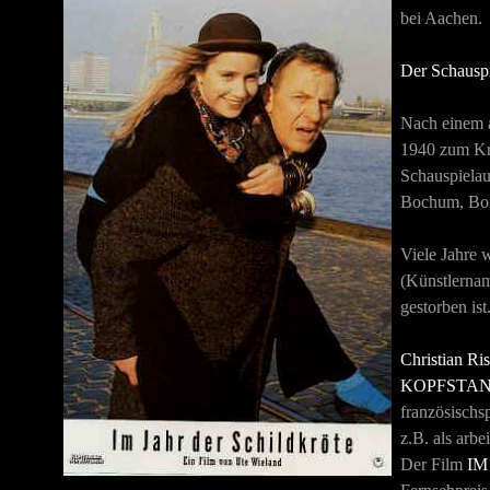
bei Aachen.
Der Schauspi
Nach einem 
1940 zum Kri
Schauspielau
Bochum, Bon
Viele Jahre 
(Künstlernam
gestorben ist
Christian Ris
KOPFSTAN
französischs
z.B. als arbe
Der Film
IM