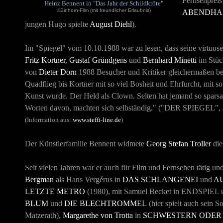
Fernsehpreis
Heinz Bennent in "Das Jahr der Schildkröte"
©Einhorn-Film (mit freundlicher Erlaubnis)
ABENDHA
jungen Hugo spielte
August Diehl
).
Im "Spiegel" vom 10.10.1988 war zu lesen, dass seine virtuose
Fritz Kortner
,
Gustaf Gründgens
und
Bernhard Minetti
im Stüc
von
Dieter Dorn
1988 Besucher und Kritiker gleichermaßen beg
Quadflieg bis Kortner mit so viel Bosheit und Ehrfurcht, mit 
Kunst wurde. Der Held als Clown. Selten hat jemand so sparsam
Worten davon, machten sich selbständig." ("DER SPIEGEL", 
(Information aus:
www.steffi-line.de
)
Der Künstlerfamilie Bennent widmete
Georg Stefan Troller
die
Seit vielen Jahren war er auch für Film und Fernsehen tätig u
Bergman
als Hans Vergérus in
DAS SCHLANGENEI
und
A
LETZTE METRO
(1980), mit Samuel Becket in
ENDSPIEL
BLUM
und
DIE BLECHTROMMEL
(hier spielt auch sein 
Matzerath),
Margarethe von Trotta
in
SCHWESTERN ODER 