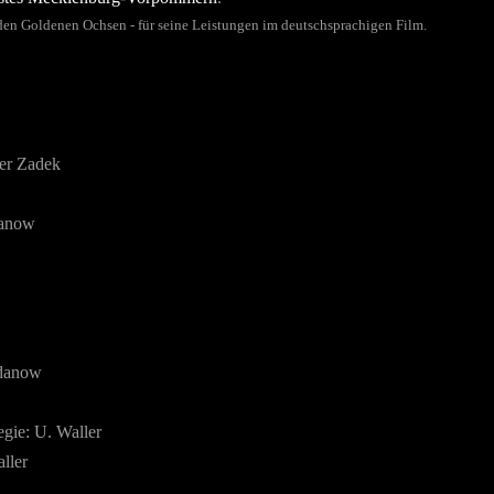
- den Goldenen Ochsen - für seine Leistungen im deutschsprachigen Film.
ter Zadek
danow
gdanow
gie: U. Waller
ller