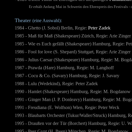
Er erhält Anfang Mai in Schwerin den Ehrenpreis des Festivals 
Theater
(eine Auswahl):
1984 - Ghetto (J. Sobol) Berlin, Regie:
Peter Zadek
1985 - Maß für Maß (Shakespeare) Zürich, Regie: Arie Zinger
1985 - Wie es Euch gefällt (Shakespeare) Hamburg, Regie: Pe
1986 - Fool for love (S. Shepard) Stuttgart, Regie: Arie Zinger
1986 - Julius Caesar (Shakespeare) Hamburg, Regie: M. Bog
1987 - Prawda (Hare) Hamburg, Regie: M. Langhoff
1987 - Cocu & Co. (Savary) Hamburg, Regie: J. Savary
1988 - Lulu (Wedekind), Regie: Peter Zadek
1990 - Hamlet (Shakespeare) Hamburg, Regie: M. Bogdanow
1991 - Ginger Man (J. P. Donleavy) Hamburg, Regie: M. Bo
1991 - Freudiana (E. Wolfson) Wien, Regie: Peter Weck
1993 - Blaubarts Orchester (Tukur/Waller/Struck) Hamburg, Re
1995 - Draußen vor der Tür (Borchert) Hamburg, Regie: U. Wa
1995 - Peer Gynt (H. Ibsen) München, Regie: M. Bogdanow