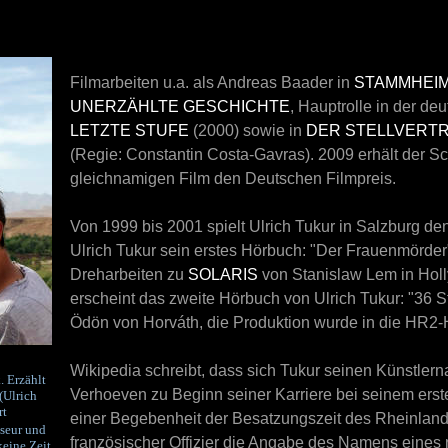
Filmarbeiten u.a. als Andreas Baader in
STAMMHEI
UNERZÄHLTE GESCHICHTE
, Hauptrolle in der d
LETZTE STUFE
(2000) sowie in
DER STELLVERT
(Regie: Constantin Costa-Gavras). 2009 erhält der Sc
gleichnamigen Film den Deutschen Filmpreis.
Von 1999 bis 2001 spielt Ulrich Tukur in Salzburg de
Ulrich Tukur sein erstes Hörbuch: "
Der Frauenmörder
Dreharbeiten zu
SOLARIS
von Stanislaw Lem in Hol
erscheint das zweite Hörbuch von Ulrich Tukur: "
36 S
Ödön von Horváth, die Produktion wurde in die HR2-
Wikipedia schreibt, dass sich Tukur seinen Künstle
. Erzählt
Verhoeven zu Beginn seiner Karriere bei seinem erst
(Ulrich
rt
einer Begebenheit der Besatzungszeit des Rheinland
sseur und
französischer Offizier die Angabe des Namens eines
keine Zeit