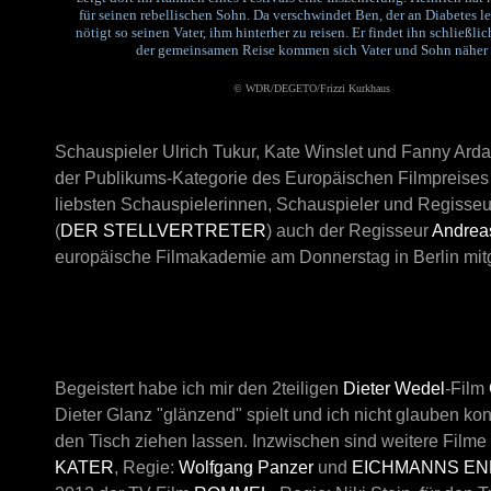
für seinen rebellischen Sohn. Da verschwindet Ben, der an Diabetes le
nötigt so seinen Vater, ihm hinterher zu reisen. Er findet ihn schließlic
der gemeinsamen Reise kommen sich Vater und Sohn näher
© WDR/DEGETO/Frizzi Kurkhaus
Schauspieler Ulrich Tukur, Kate Winslet und Fanny Arda
der Publikums-Kategorie des Europäischen Filmpreises
liebsten Schauspielerinnen, Schauspieler und Regisse
(
DER STELLVERTRETER
) auch der Regisseur
Andrea
europäische Filmakademie am Donnerstag in Berlin mitge
Begeistert habe ich mir den 2teiligen
Dieter Wedel
-Film
Dieter Glanz "glänzend" spielt und ich nicht glauben ko
den Tisch ziehen lassen. Inzwischen sind weitere Fil
ATER
, Regie:
Wolfgang Panzer
und
EICHMANNS EN