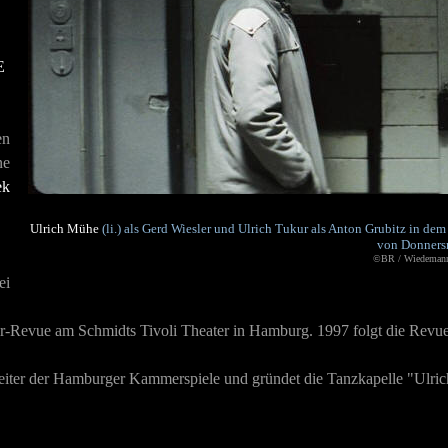
R
en
ne
ek
Ulrich Mühe
(li.) als Gerd Wiesler und Ulrich Tukur als Anton Grubitz in 
von Donners
©BR / Wiedeman
ei
er-Revue am Schmidts Tivoli Theater in Hamburg. 1997 folgt die Revu
Leiter der Hamburger Kammerspiele und gründet die Tanzkapelle "Ulrich