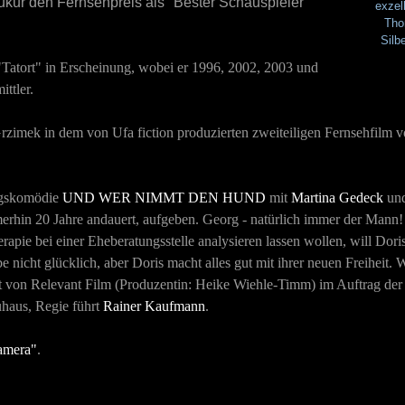
 Tukur den Fernsehpreis als "Bester Schauspieler
exzel
Tho
Silb
 "Tatort" in Erscheinung, wobei er 1996, 2002, 2003 und
ittler.
rzimek in dem von Ufa fiction produzierten zweiteiligen Fernsehfilm 
ngskomödie
UND WER NIMMT DEN HUND
mit
Martina Gedeck
und
erhin 20 Jahre andauert, aufgeben. Georg - natürlich immer der Mann! 
pie bei einer Eheberatungsstelle analysieren lassen wollen, will Doris 
be nicht glücklich, aber Doris macht alles gut mit ihrer neuen Freiheit.
ert von Relevant Film (Produzentin: Heike Wiehle-Timm) im Auftrag der
haus, Regie führt
Rainer Kaufmann
.
amera"
.