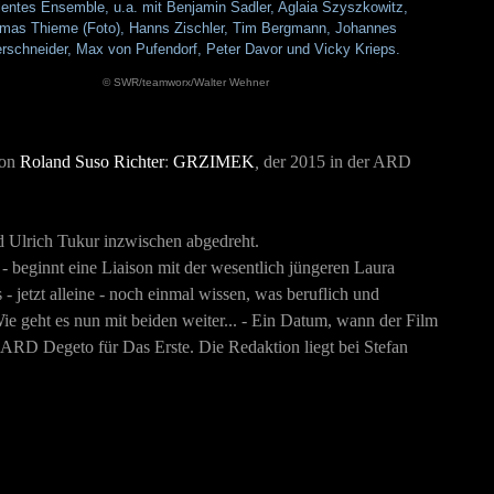
lentes Ensemble, u.a. mit Benjamin Sadler, Aglaia Szyszkowitz,
mas Thieme (Foto), Hanns Zischler, Tim Bergmann, Johannes
erschneider, Max von Pufendorf, Peter Davor und Vicky Krieps.
© SWR/teamworx/Walter Wehner
von
Roland Suso Richter
:
GRZIMEK
,
der 2015 in der ARD
 Ulrich Tukur inzwischen abgedreht.
- beginnt eine Liaison mit der wesentlich jüngeren Laura
- jetzt alleine - noch einmal wissen, was beruflich und
 Wie geht es nun mit beiden weiter... - Ein Datum, wann der Film
 ARD Degeto für Das Erste. Die Redaktion liegt bei Stefan