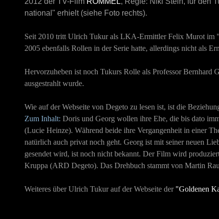
2012 der TV-Film
ROMMEL
, Regie: Niki Stein, für den
national" erhielt (siehe Foto rechts).
Seit 2010 tritt Ulrich Tukur als LKA-Ermittler Felix Murot im
2005 ebenfalls Rollen in der Serie hatte, allerdings nicht als Erm
Hervorzuheben ist noch Tukurs Rolle als Professor Bernhard G
ausgestrahlt wurde.
Wie auf der Webseite von Degeto zu lesen ist, ist die Beziehu
Zum Inhalt:
Doris und Georg wollen ihre Ehe, die bis dato imm
(Lucie Heinze). Während beide ihre Vergangenheit in einer Thera
natürlich auch privat noch geht. Georg ist mit seiner neuen Lie
gesendet wird, ist noch nicht bekannt. Der Film wird produzi
Kruppa (ARD Degeto). Das Drehbuch stammt von Martin Rau
Weiteres über Ulrich Tukur auf der Webseite der
"Goldenen K