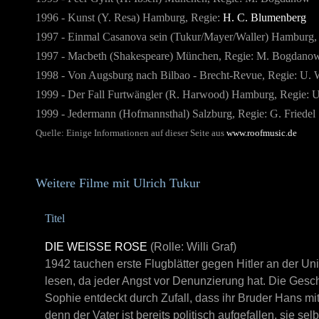
1996 - Kunst (Y. Resa) Hamburg, Regie:
H. C. Blumenberg
1997 - Einmal Casanova sein (Tukur/Mayer/Waller) Hamburg, 
1997 - Macbeth (Shakespeare) München, Regie: M. Bogdano
1998 - Von Augsburg nach Bilbao - Brecht-Revue, Regie: U. 
1999 - Der Fall Furtwängler (R. Harwood) Hamburg, Regie: U
1999 - Jedermann (Hofmannsthal) Salzburg, Regie: G. Friedel
Quelle: Einige Informationen auf dieser Seite aus
www.roofmusic.de
Weitere Filme mit Ulrich Tukur
Titel
DIE WEISSE ROSE
(Rolle: Willi Graf)
1942 tauchen erste Flugblätter gegen Hitler an der Uni
lesen, da jeder Angst vor Denunzierung hat. Die Gesch
Sophie entdeckt durch Zufall, dass ihr Bruder Hans mit
denn der Vater ist bereits politisch aufgefallen, sie 