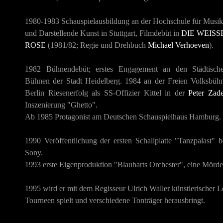
1980-1983 Schauspielausbildung an der Hochschule für Musik
und Darstellende Kunst in Stuttgart, Filmdebüt in
DIE WEISSE 
OSE
(1981/82; Regie und Drehbuch
Michael Verhoeven
).
1982 Bühnendebüt; erstes Engagement an den Städtisch
Bühnen der Stadt Heidelberg. 1984 an der Freien Volksbüh
Berlin Riesenerfolg als SS-Offizier Kittel in der
Peter Zad
Inszenierung "Ghetto".
Ab 1985 Protagonist am Deutschen Schauspielhaus Hamburg.
1990 Veröffentlichung der ersten Schallplatte "Tanzpalast" b
Sony.
1993 erste Eigenproduktion "Blaubarts Orchester", eine Mörd
1995 wird er mit dem Regisseur Ulrich Waller künstlerischer 
Tourneen spielt und verschiedene Tonträger herausbringt.