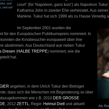
idet, und
court" (für 'Napoleon, ganz kurz') als
Napoleon Tukur
h, und auf
Katharina John in zweiter Ehe verheiratet. Aus seine
Marlene. Tukur hat sich 1999 als zu Hause Venedig au
Im September 2001 wurden die
nt für den Europäischen Publikumspreis nominiert. In
 konnten die Kinobesucher europaweit über ihre
ure abstimmen. Aus Deutschland war neben Tukur
s Dresen
(
HALBE TREPPE
) nominiert, wie die
teilt hat.
GIER
angehen, in dem Ulrich Tukur den Betrüger
nnte, dass sich die Menschen mit Begeisterung so über
me dazugekommen wie z.B. 2010
DER GROSSE K
DE
, 2012
ZETTL
, Regie:
Helmut Dietl
und aktuell
Als Rom