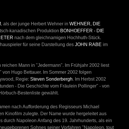
M
, als der junge Herbert Wehner in
WEHNER, DIE
eutsch-kanadischen Produktion
BONHOEFFER - DIE
RETER
nach dem gleichnamigen Hochhuth-Stück.
hauspieler für seine Darstellung des
JOHN RABE
im
n reichen Mann in "Jedermann". Im Frühjahr 2002 liest
"
von Hugo Bettauer. Im Sommer 2002 folgen
lywood, Regie:
Steven Sonderbergh
. Im Herbst 2002
tunden - Die Geschichte vom Fräulein Pollinger"
- von
Hörbuch-Bestenliste gewählt.
rnamen nach Aufforderung des Regisseurs Michael
en Kinofilm zulegte. Der Name wurde hergeleitet aus
s durch Napoleon Anfang des 19. Jahrhunderts, als ein
 neugeborenen Sohnes seiner Vorfahren "Napoleon, tout