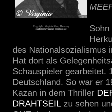
MEE
Sohn 
Copyright: Virginia Shue, Hamburg
starfotos@virginia-hamburg.de
Herku
des Nationalsozialismus i
Hat dort als Gelegenheits
Schauspieler gearbeitet.
Deutschland. So war er 1
Kazan in dem Thriller
DE
DRAHTSEIL
zu sehen un