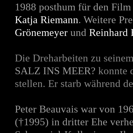
1988 posthum für den Fil
Katja Riemann
. Weitere Pr
Grönemeyer
und
Reinhard
Die Dreharbeiten zu seinem
SALZ INS MEER?
konnte d
stellen. Er starb während d
Peter Beauvais war von 19
(
†
1995) in dritter Ehe verh