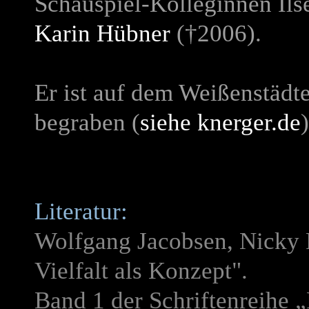
Schauspiel-Kolleginnen Ils
Karin Hübner
(
†
2006).
Er ist auf dem Weißenstädte
begraben (
siehe knerger.de
)
Literatur:
Wolfgang Jacobsen, Nicky R
Vielfalt als Konzept".
Band 1 der Schriftenreihe 