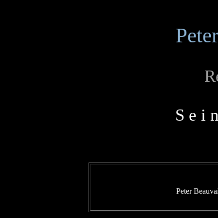
Pete
R
S e i 
Peter Beauvai