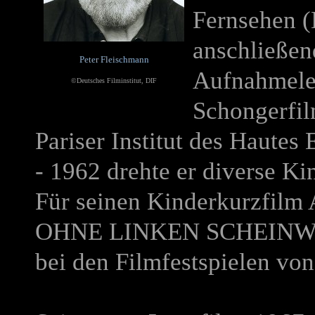
Fernsehen 
anschließen
Peter Fleischmann
Aufnahmelei
©Deutsches Filminstitut, DIF
Schongerfi
Pariser Institut des Haute
- 1962 drehte er diverse K
Für seinen Kinderkurzfilm
OHNE LINKEN SCHEIN
bei den Filmfestspielen vo