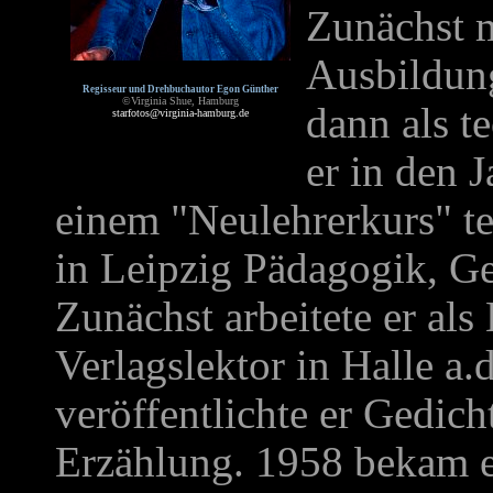
Zunächst m
Ausbildung
Regisseur und Drehbuchautor Egon Günther
©Virginia Shue, Hamburg
dann als t
starfotos@virginia-hamburg.de
er in den 
einem "Neulehrerkurs" te
in Leipzig Pädagogik, Ge
Zunächst arbeitete er als 
Verlagslektor in Halle a
veröffentlichte er Gedic
Erzählung. 1958 bekam er