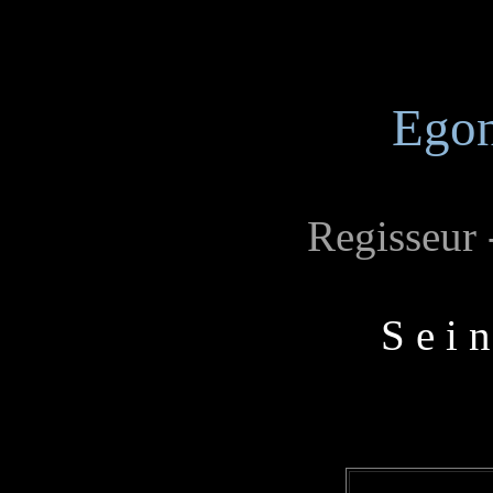
Egon
Regisseur 
S e i 