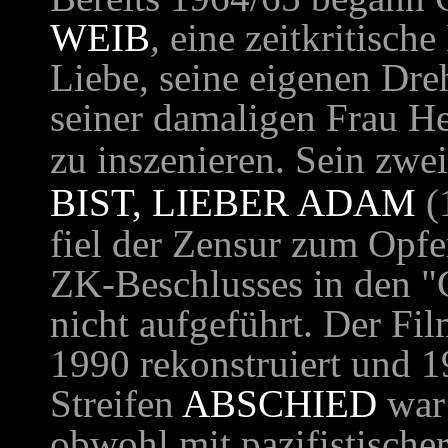
WEIB
,
eine zeitkritisch
Liebe, seine eigenen Dre
seiner damaligen Frau He
zu inszenieren. Sein zwei
IST, LIEBER ADAM
(
fiel der Zensur zum Opf
ZK-Beschlusses in den "G
nicht aufgeführt. Der Fi
1990 rekonstruiert und 1
Streifen
ABSCHIED
war 
obwohl mit pazifistische