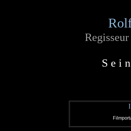
Rol
Regisseur
S e i 
Filmport