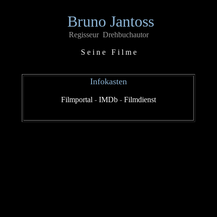
Bruno Jantoss
Regisseur Drehbuchautor
S e i n e F i l m e
Infokasten
Filmportal
-
IMDb
-
Filmdienst