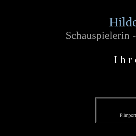
Hild
Schauspielerin -
I h r
Filmport