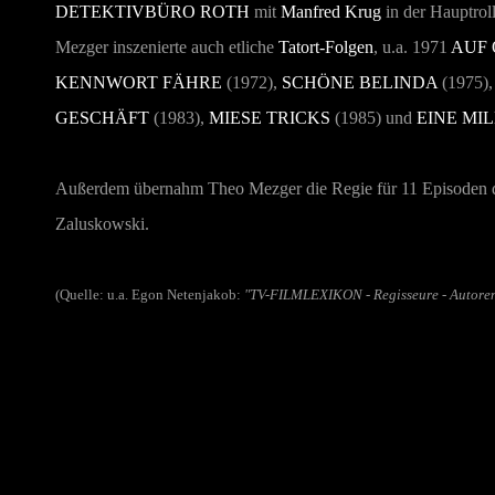
DETEKTIVBÜRO ROTH
mit
Manfred Krug
in der Hauptroll
Mezger inszenierte auch etliche
Tatort-Folgen
, u.a. 1971
AUF 
KENNWORT FÄHRE
(1972),
SCHÖNE BELINDA
(1975)
GESCHÄFT
(1983),
MIESE TRICKS
(1985) und
EINE MI
Außerdem übernahm Theo Mezger die Regie für 11 Episoden de
Zaluskowski.
(Quelle: u.a. Egon Netenjakob:
"TV-FILMLEXIKON - Regisseure - Autore