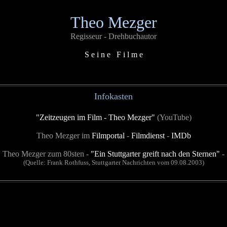
Theo Mezger
Regisseur - Drehbuchautor
S e i n e F i l m e
Infokasten
"Zeitzeugen im Film - Theo Mezger"
(YouTube)
Theo Mezger im
Filmportal
-
Filmdienst
-
IMDb
Theo Mezger zum 80sten -
"Ein Stuttgarter greift nach den Sternen"
-
(Quelle: Frank Rothfuss, Stuttgarter Nachrichten vom 09.08.2003)