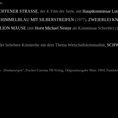
e.
OFFENER STRASSE
, der 4. Film der Serie, mit
Hauptkommissar Lut
,
HIMMELBLAU MIT SILBERSTREIFEN
(1977),
ZWEIERLEI K
LLION MÄUSE
(mit
Horst Michael Neutze
als Kommissar Schreitle) (
r beliebten Krimireihe mit dem Thema Wirtschaftskriminalität,
SCHW
n - Dramaturgen"
, Fischer-Cinema TB-Verlag, Originalausgabe März 1994, Frankfurt