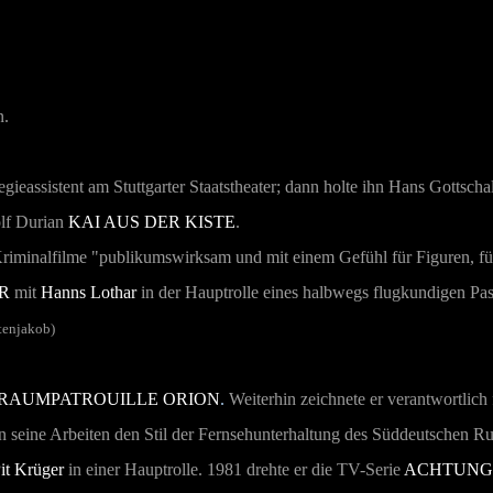
n.
assistent am Stuttgarter Staatstheater; dann holte ihn Hans Gottscha
olf Durian
KAI AUS DER KISTE
.
Kriminalfilme "publikumswirksam und mit einem Gefühl für Figuren, f
R
mit
Hanns Lothar
in der Hauptrolle eines halbwegs flugkundigen Passa
tenjakob)
RAUMPATROUILLE ORION
.
Weiterhin zeichnete er verantwortlich 
en seine Arbeiten den Stil der Fernsehunterhaltung des Süddeutschen R
it Krüger
in einer Hauptrolle. 1981 drehte er die TV-Serie
ACHTUNG