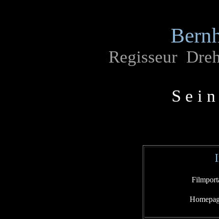
Bernh
Regisseur Dre
S e i n
Filmport
Homepage