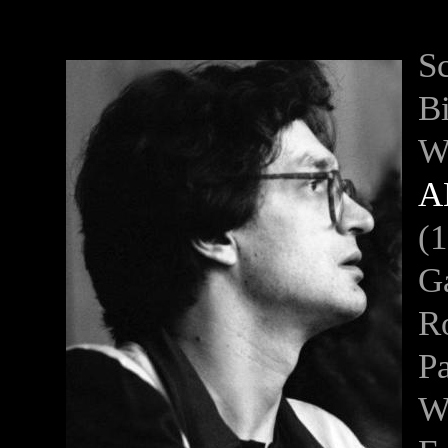
S
Bi
W
A
(
Ga
R
Pa
W