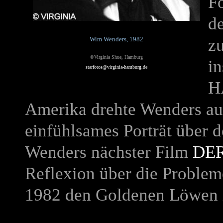
F
d
Wim Wenders, 1982
zu
©Virginia Shue, Hamburg
in
starfotos@virginia-hamburg.de
H
Amerika drehte Wenders a
einfühlsames Porträt über 
Wenders nächster Film
DER
Reflexion über die Proble
1982 den Goldenen Löwen 