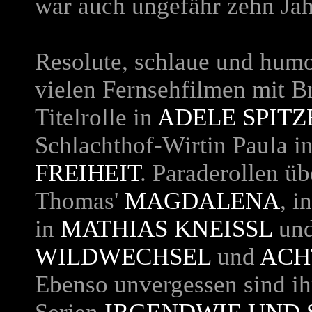
war auch ungefähr zehn Jahr
Resolute, schlaue und humo
vielen Fernsehfilmen mit B
Titelrolle in
ADELE SPIT
Schlachthof-Wirtin Paula i
FREIHEIT
. Paraderollen ü
Thomas'
MAGDALENA
, i
in
MATHIAS KNEISSL
und
WILDWECHSEL
und
ACH
Ebenso unvergessen sind ih