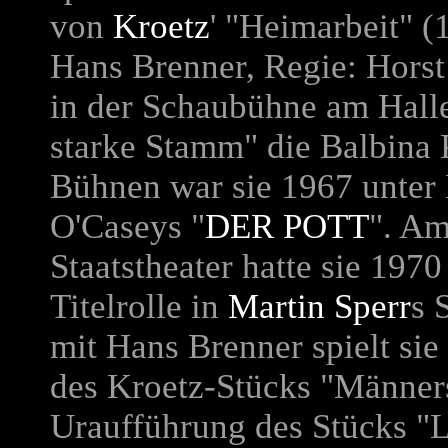
von
Kroetz
' "Heimarbeit" (
Hans Brenner, Regie: Horst
in der Schaubühne am Halle
starke Stamm" die Balbina 
Bühnen war sie 1967 unter 
O'Caseys "
DER POTT
". A
Staatstheater hatte sie 1970
Titelrolle in
Martin Sperr
s 
mit Hans Brenner spielt sie
des Kroetz-Stücks "Männers
Uraufführung des Stücks "Li