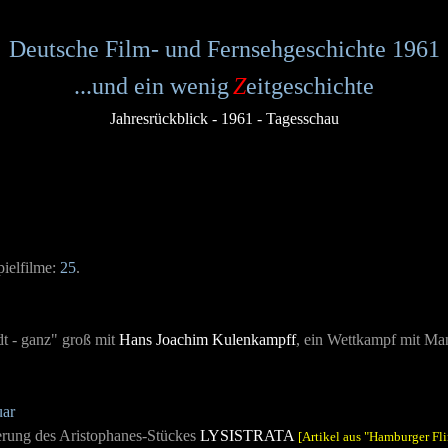
Deutsche Film- und Fernsehgeschichte 1961
...und ein wenig
Z
eitgeschichte
Jahresrückblick - 1961 - Tagesschau
ielfilme:
25
.
t - ganz" groß mit
Hans Joachim Kulenkampff
, ein Wettkampf mit Ma
uar
erung des Aristophanes-Stü
ckes
LYSISTRATA
[Artikel aus "Hamburger Fl