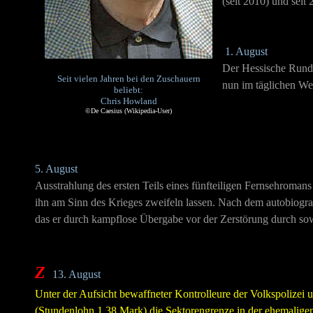
(seit 2010) und seit
1. August
Der Hessische Rund
Seit vielen Jahren bei den Zuschauern
nun im täglichen We
beliebt:
Chris Howland
©De Caesius (Wikipedia-User)
5. August
Ausstrahlung des ersten Teils eines fünfteiligen Fernsehroma
ihn am Sinn des Krieges zweifeln lassen. Nach dem autobiogr
das er durch kampflose Übergabe vor der Zerstörung durch so
Z
13. August
Unter der Aufsicht bewaffneter Kontrolleure der Volkspolizei
(Stundenlohn 1,38 Mark) die Sektorengrenze in der ehemaligen