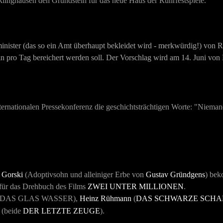
linghausen den Grundstein für das neue Haus der Ruhrfestspiele.
nister (das so ein Amt überhaupt bekleidet wird - merkwürdig!) von Rh
 pro Tag bereichert werden soll. Der Vorschlag wird am 14. Juni von 
nternationalen Pressekonferenz die geschichtsträchtigen Worte: "Niemand
 Gorski
(Adoptivsohn und alleiniger Erbe von
Gustav Gründgens
) bek
 für das Drehbuch des Films
ZWEI UNTER MILLIONEN
.
DAS GLAS WASSER
),
Heinz Rühmann
(
DAS SCHWARZE SCHA
(beide
DER LETZTE ZEUGE
).