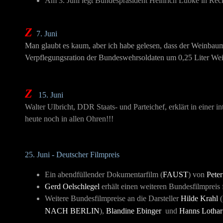
Am 3. Juni legt Bundespräsident Heinrich Lübke in Reck
Z
7. Juni
Man glaubt es kaum, aber ich habe gelesen, dass der Weinbaumi
Verpflegungsration der Bundeswehrsoldaten um 0,25 Liter Wein
Z
15. Juni
Walter Ulbricht, DDR Staats- und Parteichef, erklärt in einer i
heute noch in allen Ohren!!!
25. Juni -
Deutscher Filmpreis
Ein abendfüllender Dokumentarfilm (
FAUST
) von
Peter
Gerd Oelschlegel
erhält einen weiteren Bundesfilmpreis
Weitere Bundesfilmpreise an die Darsteller
Hilde Krahl
(
NACH BERLIN
),
Blandine Ebinger
und
Hanns Lothar