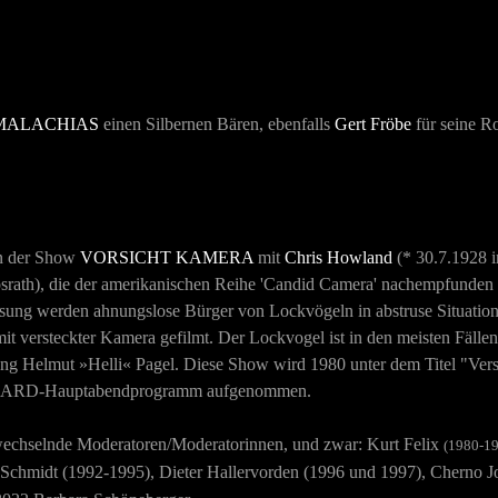
MALACHIAS
einen Silbernen Bären, ebenfalls
Gert Fröbe
für seine Ro
n der Show
VORSICHT KAMERA
mit
Chris Howland
(* 30.7.1928 
srath)
, die d
er amerikanischen Reihe 'Candid Camera' nachempfunden 
ssung werden ahnungslose Bürger von Lockvögeln in abstruse Situatio
it versteckter Kamera gefilmt. Der Lockvogel ist in den meisten Fällen
ng Helmut »Helli« Pagel. Diese Show wird 1980 unter dem Titel "Vers
as ARD-Hauptabendprogramm aufgenommen.
wechselnde Moderatoren/Moderatorinnen, und zwar: Kurt Felix
(1980-1
d Schmidt (1992-1995), Dieter Hallervorden (1996 und 1997), Cherno J