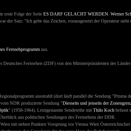
 erste Folge der Serie
ES DARF GELACHT WERDEN
.
Werner Sc
ar der Satz: "Ich gebe das Zeichen, vorausgesetzt der Operateur sieht
mes Fernsehprogramm
aus.
tes Deutsches Fernsehen (ZDF) von den Ministerpräsidenten der Länder i
gionalprogramm ausstrahlt (dort läuft parallel die Sendung "Prisma d
ge vom NDR produzierte Sendung "
Diesseits und jenseits der Zonengren
Optik
" (1958-1964). Letztgenannte Sendereihe mit
Thilo Koch
befasst s
 Überblick aus politischen Sendungen des Fernsehens der DDR.
 Wien mit sieben Punkten Vorsprung vor Vienna Wien Österreichischer 