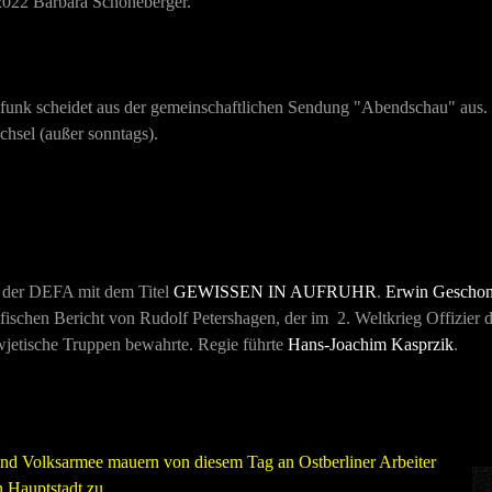
 2022 Barbara Schöneberger.
funk scheidet aus der gemeinschaftlichen Sendung "Abendschau" aus.
chsel (außer sonntags).
ns der DEFA mit dem Titel
GEWISSEN IN AUFRUHR
.
Erwin Gescho
afischen Bericht von Rudolf Petershagen, der im 2. Weltkrieg Offizi
wjetische Truppen bewahrte. Regie führte
Hans-Joachim Kasprzik
.
 und Volksarmee mauern von diesem Tag an Ostberliner Arbeiter
 Hauptstadt zu.