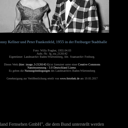
onny Kellner und Peter Frankenfeld, 1955 in der Freiburger Stadthalle
Foto: Willy Pragher, 1955.04.03
Aufn.-Nr.: fg_sta_2126142
Eigentümer: Landesarchiv Baden-Württemberg, Abt. Staatsarchiv Freiburg.
Dieses Werk
(hier: image_5-2126142-1)
ist lizenziert unter einer
Creative Commons
Namensnennung - 3.0 Deutschland Lizenz
.
Es gelten die
Nutzungsbedingungen
des Landesarchivs Baden-Württemberg
Genehmigung zur Veröffentlichung erteilt von
www.fotothek.de
am 19.05.2017
land Fernsehen GmbH", die dem Bund unterstellt werden