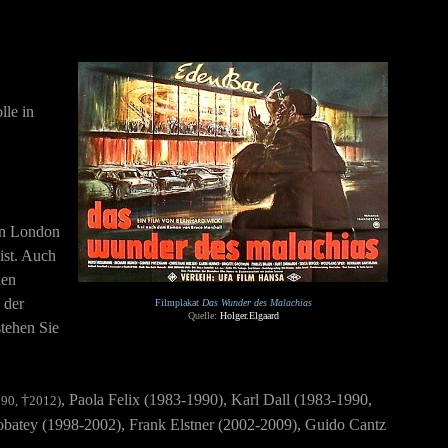
lle in
in London
ist. Auch
nen
 der
Filmplakat
Das Wunder des Malachias
Quelle:
Holger.Elgaard
tehen Sie
†
,
Paola Felix (1983-1990), Karl Dall (1983-1990,
990,
2012)
obatey (1998-2002), Frank Elstner (2002-2009), Guido Cantz