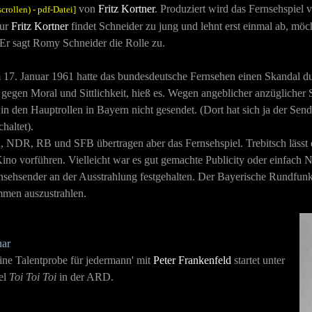
von
Fritz Kortner
. Produziert wird das Fernsehspiel
scrollen) - pdf-Datei]
eur
Fritz Kortner
findet Schneider zu jung und lehnt erst einmal ab, möc
. Er sagt Romy Schneider die Rolle zu.
17. Januar 1961 hatte das bundesdeutsche Fernsehen einen Skandal d
 gegen Moral und Sittlichkeit, hieß es. Wegen angeblicher anzügliche
i
n d
en Hauptrollen in Bayern nicht gesendet. (Dort hat sich ja der Se
haltet).
 NDR, RB und SFB übertragen aber das Fernsehspiel. Trebitsch lässt d
ino vorführen. Vielleicht war es gut gemachte Publicity oder einfach 
rnsehsender an der Ausstrahlung festgehalten. Der Bayerische Rundfunk e
men auszustrahlen.
uar
eine Talentprobe für jedermann' mi
t
Peter Frankenfeld
st
artet unter
el
Toi Toi Toi
in der ARD.