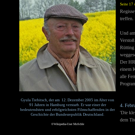
Seite 17 
Regiss
treffen
Und am 
Verstoß
Rütting 
weggesc
Der HR,
einem K
alle Fe
Program
Gyula Trebitsch, der am 12. Dezember 2005 im Alter von
91 Jahren in Hamburg verstarb. Er war einer der
4. Febr
bedeutendsten und erfolgreichsten Filmschaffenden in der
'Die kl
Geschichte der Bundesrepublik Deutschland.
dem Tit
©Wikipedia-User MoSchle