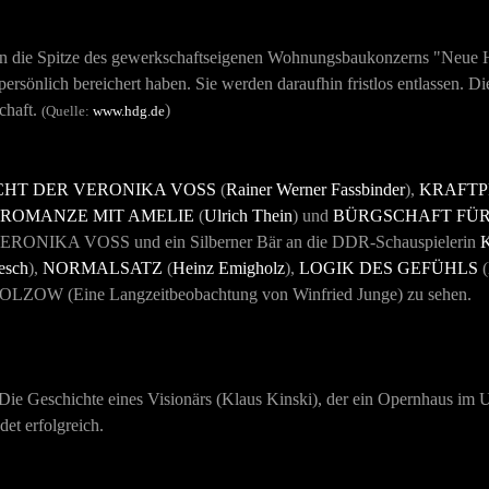
n die Spitze des gewerkschaftseigenen Wohnungsbaukonzerns "Neue He
g persönlich bereichert haben. Sie werden daraufhin fristlos entlasse
chaft.
)
(Quelle:
www.hdg.de
CHT DER VERONIKA VOSS
(
Rainer Werner Fassbinder
),
KRAFT
ROMANZE MIT AMELIE
(
Ulrich Thein
) und
BÜRGSCHAFT FÜR
VERONIKA VOSS
und ein Silberner Bär an die DDR-Schauspielerin
K
esch
),
NORMALSATZ
(
Heinz Emigholz
),
LOGIK DES GEFÜHLS
(
 GOLZOW
(Eine Langzeitbeobachtung von
Winfried Junge) zu sehen.
chichte eines Visionärs (Klaus Kinski), der ein Opernhaus im Urwal
et erfolgreich.