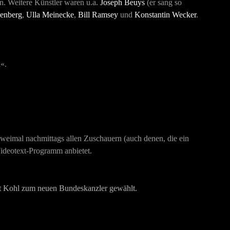
n. Weitere Künstler waren u.a.
Joseph Beuys
(er sang so
enberg
,
Ulla Meinecke
,
Bill Ramsey
und
Konstantin Wecker
.
«.
weimal nachmittags allen Zuschauern (auch denen, die ein
Videotext-Programm anbietet.
 Kohl zum neuen Bundeskanzler gewählt.