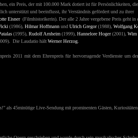
n, ein Preis, der mit 100.000 Mark dotiert ist für Persönlichkeiten, di
h unterstützt und beeinflusst, ihr Verständnis gefördert und zu ihrer
otte Eisner
(Filmhistorikerin). Der alle 2 Jahre vergebene Preis geht in
icki
(1986),
Hilmar Hoffmann
und
Ulrich Gregor
(1988),
Wolfgang K
atalas
(1995),
Rudolf Arnheim
(1999),
Hannelore Hoger
(2001),
Wim 
009). Die Laudatio hält
Werner Herzog
.
reis 2011 mit dem Ehrenpreis für hervorragende Verdienste um de
s!"
als 45minütige Live-Sendung mit prominenten Gästen, Kuriositäte
t etliche Opern geschrieben und wurde durch sein musikalisches Schulw