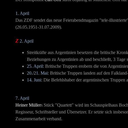
1. April
Das ZDF sendet das neue Feierabendmagazin "tele-illustrierte
(26.05.1951-31.07.2009).
Z
2. April
Streitkräfte aus Argentinien besetzen die britische Kron
Beziehungen zu Argentinien ab und beschließt, 3 Tage s
25. April:
Britische Truppen erobern die von Argentinie
20./21. Mai:
Britische Truppen landen auf den Falkland-
14. Juni:
Die Befehlshaber der argentinischen Truppen a
7. April
Heiner Müller
s Stück
"Quartett"
wird im Schauspielhaus Bochu
Regisseur
,
Schriftsteller
und
Übersetzer
. Er setzte sich insbes
Zusammenarbeit verband.