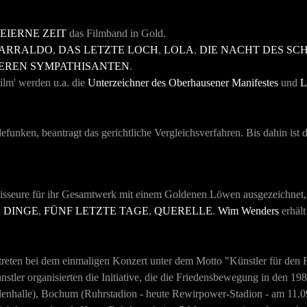
LEIERNE ZEIT
das Filmband in Gold.
CARRALDO
,
DAS LETZTE LOCH
,
LOLA
,
DIE NACHT DES SC
EREN SYMPATHISANTEN
.
ilm' werden u.a. die
Unterzeichner des Oberhausener Manifestes
und
L
unken, beantragt das gerichtliche Vergleichsverfahren. Bis dahin ist
isseure für ihr Gesamtwerk mit einem Goldenen Löwen ausgezeichnet, 
 DINGE
,
FÜNF LETZTE TAGE
,
QUERELLE
.
Wim Wenders
erhält
reten bei dem einmaligen Konzert unter dem Motto "Künstler für den F
tler organisierten die Initiative, die die Friedensbewegung in den 198
nhalle), Bochum (Ruhrstadion - heute Rewirpower-Stadion - am 11.09