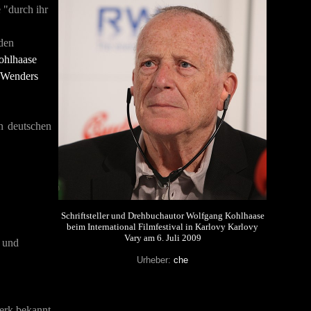
e "durch ihr
 den
ohlhaase
Wenders
n deutschen
Schriftsteller und Drehbuchautor Wolfgang Kohlhaase
beim International Filmfestival in Karlovy Karlovy
Vary am 6. Juli 2009
n und
Urheber:
che
erk bekannt.