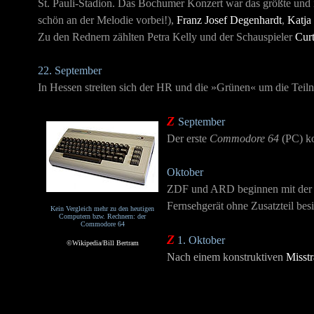
St. Pauli-Stadion. Das Bochumer Konzert war das größte und i
schön an der Melodie vorbei!),
Franz Josef Degenhardt
,
Katja
Zu den Rednern zählten Petra Kelly und der Schauspieler
Cur
22. September
In Hessen streiten sich der HR und die »Grünen« um die Tei
Z
September
Der erste
Commodore 64
(PC) k
Oktober
ZDF und ARD beginnen mit der Se
Fernsehgerät ohne Zusatzteil bes
Kein Vergleich mehr zu den heutigen
Computern bzw. Rechnern: der
Commodore 64
Z
1. Oktober
©Wikipedia/Bill Bertram
Nach einem konstruktiven
Misst