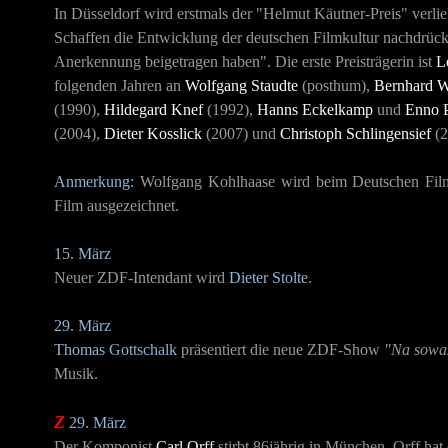
In Düsseldorf wird erstmals der "Helmut Käutner-Preis" verliehe
Schaffen die Entwicklung der deutschen Filmkultur nachdrücklic
Anerkennung beigetragen haben". Die erste Preisträgerin ist
L
folgenden Jahren an
Wolfgang Staudte
(posthum),
Bernhard W
(1990),
Hildegard Knef
(1992),
Hanns Eckelkamp
und
Enno P
(2004),
Dieter Kosslick
(2007) und
Christoph Schlingensief
(2
Anmerkung:
Wolfgang Kohlhaase wird beim Deutschen Filmp
Film ausgezeichnet.
15. März
Neuer ZDF-Intendant wird
Dieter Stolte
.
29. März
Thomas Gottschalk
präsentiert die neue ZDF-Show
"Na sowa
Musik.
Z
29. März
Der Komponist
Carl Orff
stirbt 86jährig in München. Orff ha