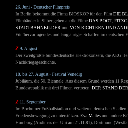
26. Juni - Deutscher Filmpreis
In Berlin bekommt die Firma BIOSKOP für den Film
DIE B
Filmbänder in Silber gehen an die Filme
DAS BOOT
,
FITZ
STADTBAHNBILDER
und
VON RICHTERN UND AND
Für 'hervorragendes und langjähriges Schaffen im deutschen F
Z
9. August
Der zweitgrößte bundesdeutsche Elektrokonzern, die AEG-Telef
Nachkriegsgeschichte.
18. bis 27. August - Festival Venedig
Jubiläum, die 50. Biennale. Aus diesem Grund werden 11 Reg
Bundesrepublik mit drei Filmen vertreten:
DER STAND DER
Z
11. September
Im Bochumer Fußballstadion und weiteren deutschen Stadien t
Friedensbewegung zu unterstützen.
Eva Mattes
und andere Küns
Hamburg (Audimax der Uni am 21.11.81), Dortmund (Westfale