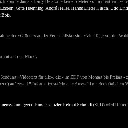
ch konnte damals Harry Belafonte keine 5 Meter von mir entfernt sehe
 Ebstein
,
Gitte Haenning
,
André Heller
,
Hanns Dieter Hüsch
,
Udo Lind
t Bois
.
lnahme der »Grünen« an der Fernsehdiskussion »Vier Tage vor der Wahl
ommt auf den Markt.
ndung »Videotext für alle«, die - im ZDF von Montag bis Freitag - z
itzen) auf etwa 15 Informationstafeln eine Auswahl mit dem täglichen 
rauensvotum gegen Bundeskanzler Helmut Schmidt
(SPD) wird Helmut