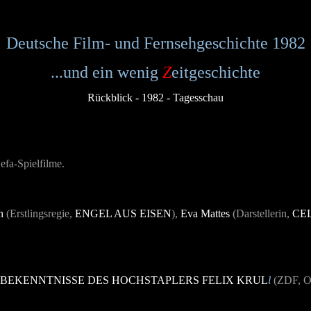
Deutsche Film- und Fernsehgeschichte 1982
...und ein wenig
Z
eitgeschichte
Rückblick - 1982 - Tagesschau
fa-Spielfilme.
h
(Erstlingsregie,
ENGEL AUS EISEN
),
Eva Mattes
(Darstellerin,
CE
 BEKENNTNISSE DES HOCHSTAPLERS FELIX KRUL
l
(ZDF, O