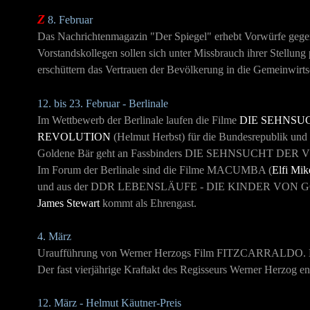
Z
8. Februar
Das Nachrichtenmagazin "Der Spiegel" erhebt Vorwürfe gege
Vorstandskollegen sollen sich unter Missbrauch ihrer Stellun
erschüttern das Vertrauen der Bevölkerung in die Gemeinwirts
12. bis 23. Februar - Berlinale
Im Wettbewerb der Berlinale laufen die Filme
DIE SEHNSU
REVOLUTION
(Helmut Herbst) für die Bundesrepublik und
Goldene Bär geht an Fassbinders
DIE SEHNSUCHT DER 
Im Forum der Berlinale sind die Filme
MACUMBA
(
Elfi Mik
und aus der DDR
LEBENSLÄUFE - DIE KINDER VON
James Stewart
kommt als Ehrengast.
4. März
Uraufführung von Werner Herzogs Film FITZCARRALDO. Die Ges
Der fast vierjährige Kraftakt des Regisseurs Werner Herzog end
12. März - Helmut Käutner-Preis