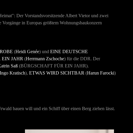
imat": Der Vorstandsvorsitzende Albert Vietor und zwei
n. Die Vorgänge in Europas größtem Wohnungsbaukonzern
PROBE
(
Heidi Genée
) und
EINE DEUTSCHE
 EIN JAHR
(
Herrmann Zschoche
) für die DDR. Der
atrin Saß
(
BÜRGSCHAFT FÜR EIN JAHR
).
Ingo Kratisch
),
ETWAS WIRD SICHTBAR
(
Harun Farocki
)
d bauen will und ein Schiff über einen Berg ziehen lässt.