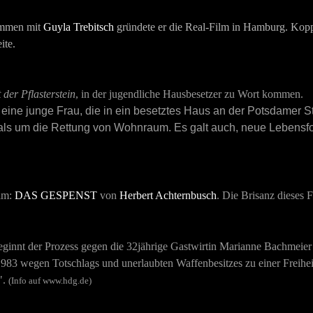
sammen mit
Guyla Trebitsch
gründete er die Real-Film in Hamburg. Kop
ite.
der Pflasterstein
, in der jugendliche Hausbesetzer zu Wort kommen.
eine junge Frau, die in ein besetztes Haus an der Potsdamer St
 als um die Rettung von Wohnraum. Es galt auch, neue Lebensf
ilm:
DAS GESPENST
von
Herbert Achternbusch
. Die Brisanz dieses 
ginnt der Prozess gegen die 32jährige Gastwirtin Marianne Bachmeier
1983 wegen Totschlags und unerlaubten Waffenbesitzes zu einer Freiheits
".
(Info auf www.hdg.de)