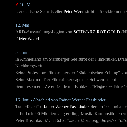
Z
10. Mai
Der deutsche Schriftsteller
Peter Weiss
stirbt in Stockholm im 
12. Mai
ARD-Ausstrahlungsbeginn von
SCHWARZ ROT GOLD
(ND
Dieter Wedel
.
5. Juni
In Ammerland am Starnberger See stirbt der Filmkritiker, Dram
Nachkriegszeit.
Seine Profession: Filmkritiker der "Süddeutschen Zeitung" vo
Seine Maxime: Der Filmkritiker sage das Schwere leicht.
Sein Testament: Zwei Bände mit Kritiken: "Magie des Films" 
16. Juni - Abschied von Rainer Werner Fassbinder
Trauerfeier für
Rainer Werner Fassbinder
, der am 10. Juni an
in Perlach. 90 Minuten lang erklingt Musik: Kompositionen 
Peter Buschka, SZ, 18.6.82: "...
eine Mischung, die jedes Patho