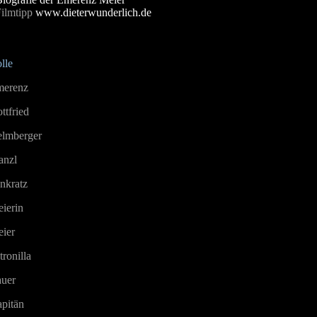
Filmtipp
www.dieterwunderlich.de
lle
erenz
ttfried
lmberger
anzl
nkratz
ierin
ier
tronilla
uer
pitän