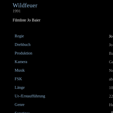
Wildfeuer
1991
Filmliste Jo Baier
Regie
Jo
Drehbuch
Jo
Produktion
Ba
Kamera
Ge
Musik
No
FSK
ab
Länge
10
Ur-/Erstaufführung
22
Genre
He
-
B