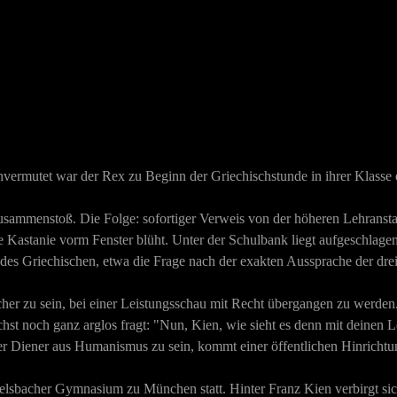
 Unvermutet war der Rex zu Beginn der Griechischstunde in ihrer Klasse
usammenstoß. Die Folge: sofortiger Verweis von der höheren Lehranstalt
ie Kastanie vorm Fenster blüht. Unter der Schulbank liegt aufgeschlage
 des Griechischen, etwa die Frage nach der exakten Aussprache der dr
 sicher zu sein, bei einer Leistungsschau mit Recht übergangen zu werden
hst noch ganz arglos fragt: "Nun, Kien, wie sieht es denn mit deinen 
 Diener aus Humanismus zu sein, kommt einer öffentlichen Hinrichtun
telsbacher Gymnasium zu München statt. Hinter Franz Kien verbirgt sic