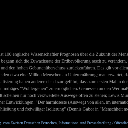
100 englische Wissenschaftler Prognosen über die Zukunft der Mensch
egann sich die Zuwachsrate der Erdbevölkerung rasch zu verändern, 
 und den hohen Geburtenüberschuss zurückzuführen. Das gilt vor allem
 leiden etwa eine Million Menschen an Unterernährung; man erwartet, d
lisierung haben andererseits dazur geführt, dass zum ersten Mal in de
n müßiges "Wohlergehen" zu ermöglichen. Gemessen an den Wertmaßstä
unft scheinen nur noch verzweifelte Auswege offen zu stehen; Lewis Mu
mer Entwicklungen: "Der harmloseste (Ausweg) von allen, im internation
schließung und freiwilliger Isolierung" (Dennis Gabor in "Menschheit m
rg. vom Zweiten Deutschen Fernsehen, Informations- und Presseabteilung / Öffentlic