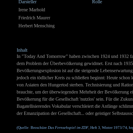
Darsteller
Rolle
Irene Marhold
Friedrich Maurer
Herbert Mensching
Inhalt
In "Today And Tomorrow" haben zwischen 1924 und 1932 fast 
dem Problem der Überbevölkerung gewidmet. Erst nach 1935 b
Bevölkerungsexplosion ist auf die steigende Lebenserwartung
jedoch ein tödlicher Kreis zu schließen beginnt: Heute schon
von Asiaten den Hungertod sterben. Technisierung und Rationa
brauchte, um der überwiegenden Mehrheit der Bevölkerung ei
Bevölkerung für die Gesellschaft 'nutzlos' sein. Für die Zuk
Bagatellisierendes Vokabular verschleiert die Anfänge schlim
der Emanzipation der Gesellschaft... oder geistiger Selbstaus
(Quelle: Broschüre
Das Fernsehspiel im ZDF
, Heft 3, Winter 1973/74, h