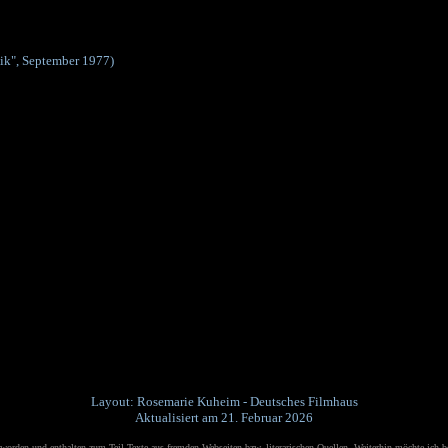
tik", September 1977)
Layout: Rosemarie Kuheim - Deutsches Filmhaus
Aktualisiert am 21. Februar 2026
orden und enthalten zum Teil Texte aus fremden Webseiten bzw. literarischen Quellen.
Weiterhin möchte ich b