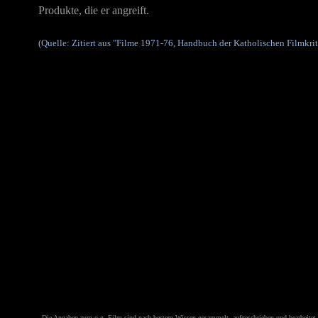
Produkte, die er angreift.
(Quelle: Zitiert aus "Filme 1971-76, Handbuch der Katholischen Filmkri
Die Angaben zum o.g. Film sind nach bestem Wissen gesammelt, aufgeschrieben und bearbeitet w