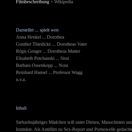
Filmbeschreibung
= Wikipedia
Darsteller .
.. spielt wen
Anna Henkel ... Dorothea
Gunther Thiedicke
... Dorotheas Vater
Régis Genger
... Dorotheas Mutter
Elisabeth Potchanski ... Sissi
Barbara Ossenkopp ... Nora
Reinhard Hansel ... Professor Wagg
u.v.a.
Inhalt
Siebzehnjähriges Mädchen will unter Dirnen, Masochisten und 
Instinkte. Als Antifilm zu Sex-Report und Pornowelle gedacht