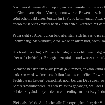
Nachdem ihm eine Wohnung zugewiesen worden ist - wie sich spä
im Ghetto von seinem Vater getrennt wurde. Er wendet sich an 
spürt schon bald einen Jungen im in Frage kommenden Alter, 
trotzdem ist Aron - zumal nach einem ersten Gespräch mit de
Paula zieht zu Aron. Schon bald aber stellt sich heraus, dass 
übermächtig. Sie vermutet, Aron wolle an allem und jedem Ra
Als Joint eines Tages Paulas ehemaligen Verlobten ausfindig m
aber nicht befriedigt. Er beginnt zu trinken und wartet nur a
Niemand hat sich um Mark jemals gekümmert, er kann kaum rich
entlassen wird, widmet er sich ihm fast ausschließlich. Er wir
Fachleute im Leiden" bezeichnet, noch bei den Deutschen, zu d
Schwarzmarkthändler, ist nach Palästina gegangen, weil der 
bei den Engländern (von denen er allerdings mit der Begründ
Bleibt also Mark. Alle Liebe, alle Fürsorge gelten ihm; der Va