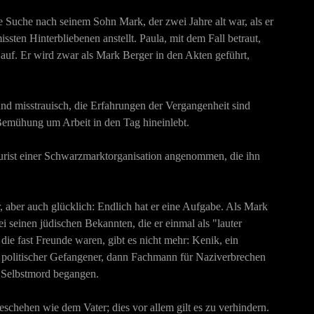
e Suche nach seinem Sohn Mark, der zwei Jahre alt war, als er
ten Hinterbliebenen anstellt. Paula, mit dem Fall betraut,
uf. Er wird zwar als Mark Berger in den Akten geführt,
 und misstrauisch, die Erfahrungen der Vergangenheit sind
Bemühung um Arbeit in den Tag hineinlebt.
okurist einer Schwarzmarktorganisation angenommen, die ihn
 aber auch glücklich: Endlich hat er eine Aufgabe. Als Mark
i seinen jüdischen Bekannten, die er einmal als "lauter
ie fast Freunde waren, gibt es nicht mehr: Kenik, ein
r politischer Gefangener, dann Fachmann für Naziverbrechen
t Selbstmord begangen.
eschehen wie dem Vater; dies vor allem gilt es zu verhindern.