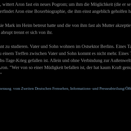
ittert Aron fast ein neues Pogrom; um ihm die Möglichkeit (die er selbs
erfindet Aron eine Boxerbiographie, die ihm einst angeblich geholfen h
l sie Mark im Heim betreut hatte und die von ihm fast als Mutter akzepti
 abrupt trennt er sich von ihr.
nt zu studieren. Vater und Sohn wohnen im Ostsektor Berlins. Eines 
u einem Treffen zwischen Vater und Sohn kommt es nicht mehr. Eines Tag
hs-Tage-Krieg gefallen ist. Allein und ohne Verbindung zur Außenwelt
 Aron. "Wer von so einer Müdigkeit befallen ist, der hat kaum Kraft g
."
 herausg. vom Zweiten Deutschen Fernsehen, Informations- und Presseabteilung/Öffe