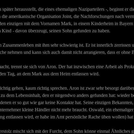
ter herausstellt, die eines ehemaligen Naziparteilers -, beginnt er di
die amerikanische Organisation Joint, die Nachforschungen nach vermiss
den einzigen mit dem Vornamen Mark, in einem Kinderheim in Bayern a
m Kind - davon überzeugt, seinen Sohn gefunden zu haben.
ein Zusammenleben mit ihm sehr schwierig ist. Er ist innerlich zerrissen
che nehmen und kann sich auch damit nicht arrangieren, dass er ohne 
acht, trennt sie sich von Aron. Der hat inzwischen eine Arbeit als Pr
uf den Tag, an dem Mark aus dem Heim entlassen wird.
tig gehen, kaum richtig sprechen. Aron ist zwar sehr besorgt darüber,
d zu dem Lebensinhalt, den er nirgendwo anders gefunden hat: wieder be
enen er so gut wie gar keine Kontakte hat. Seine einzigen Bekannten, d
Unternehmer kleine Händler nicht mehr braucht. Oswald, ein ehemalige
ung entlassen wird, er habe im Amt persönliche Rache üben wollen) ha
terstolz mischt sich mit der Furcht, dem Sohn könne einmal Ähnliches g