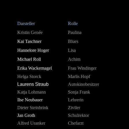
Darsteller
Rolle
Kristin Genée
Paulina
Kai Taschner
Blues
Hannelore Hoger
Lisa
Michael Roll
Achim
Erika Wackernagel
Frau Windinger
Helga Storck
Marlis Hopf
Laurens Straub
Autokinobesitzer
Katja Lohmann
Sonja Frank
Ilse Neubauer
Lehrerin
Dieter Steinbrink
Ziviler
Jan Groth
Schulrektor
Alfred Uranker
Chefarzt