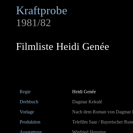
Kraftprobe
1981/82
Filmliste Heidi Genée
Regie
Heidi Genée
Drehbuch
Dagmar Kekulé
Vorlage
Nach dem Roman von Dagmar Ke
Produktion
Telefilm Saar / Bayerischer Ru
Ausstattung
Winfried Henning