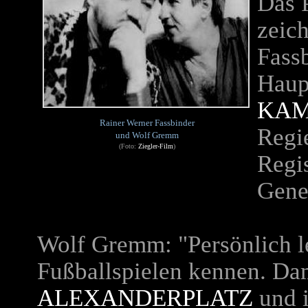
Das 
zeich
Fass
Haupt
KAM
Rainer Werner Fassbinder
Regi
und Wolf Gremm
(Foto:
Ziegler-Film
)
Regis
Gene
Wolf Gremm: "Persönlich l
Fußballspielen kennen. Da
ALEXANDERPLATZ
und 