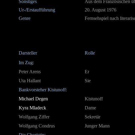
Sonstiges
Aus dem Französischen ü
Ur-/Erstaufführung
20. August 1976
Genre
Fernsehspiel nach literari
Darsteller
Rolle
Im Zug:
Peter Arens
Er
Uta Hallant
Sie
Bankvorsteher Kistunoff:
Michael Degen
Kistunoff
Kyra Mladeck
Dame
Wolfgang Ziffer
Sekretär
Wolfgang Condrus
Junger Mann
Die Choristin: