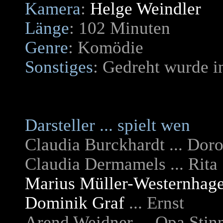
Kamera
:
Helge Weindler
Länge
: 102 Minuten
Genre
: Komödie
Sonstiges
: Gedreht wurde 
Darsteller ... spielt wen
Claudia Burckhardt ... Dor
Claudia Dermamels ... Rita
Marius Müller-Westernhag
Dominik Graf
... Ernst
Arend Weidner ... Opa Stin