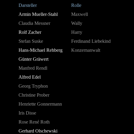
Darsteller
Rolle
Armin Mueller-Stahl
Maxwell
Claudia Messner
Wally
Rolf Zacher
Harry
Stefan Suske
Ferdinand Liebekind
Hans-Michael Rehberg
Konzernanwalt
Günter Gräwert
Manfred Rendl
Alfred Edel
Georg Tryphon
Christine Prober
Henriette Gonnermann
Iris Disse
Rose René Roth
Gerhard Olschewski