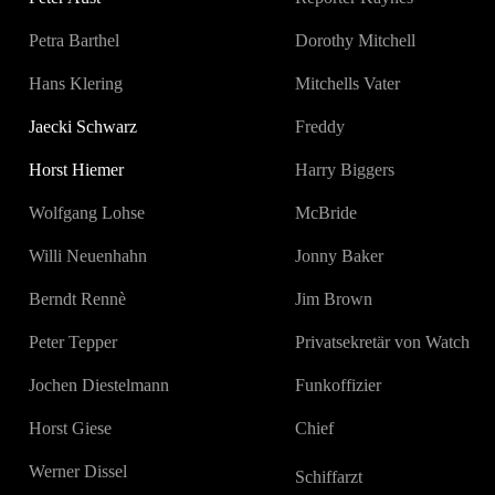
Petra Barthel
Dorothy Mitchell
Hans Klering
Mitchells Vater
Jaecki Schwarz
Freddy
Horst Hiemer
Harry Biggers
Wolfgang Lohse
McBride
Willi Neuenhahn
Jonny Baker
Berndt Rennè
Jim Brown
Peter Tepper
Privatsekretär von Watch
Jochen Diestelmann
Funkoffizier
Horst Giese
Chief
Werner Dissel
Schiffarzt