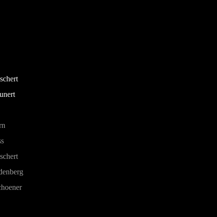
schert
unert
rn
ss
schert
denberg
choener