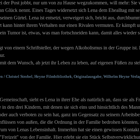
ei der Post jobbt, nur um von zu Hause wegzukommen, will mehr: Sie will
n Glück nennt. Eines Tages widersetzt sich Lena dem Ehealltag mit sein
seinen Gürtel. Lena ist entsetzt, verweigert sich, bricht aus, durchbum
ert kann hinter ihrem Verhalten nur einen Rivalen vermuten. Er kämpft u
ur" ein Tumor ist, etwas, was man fortschneiden kann, damit alles wiede
gt von einem Schriftsteller, der wegen Alkoholismus in der Gruppe ist. E
ur.
 mit dem Wunsch, ab jetzt ihr Leben zu leben, auf eigenen Füßen zu ste
n / Christel Strobel, Heyne Filmbibliothek, Originalausgabe, Wilhelm Heyne Verl
meinschaft, sieht es Lena in ihrer Ehe als natürlich an, dass sie als 
e in den drei Kindern, mit denen sie sich eins und hinsichtlich des Mann
der auch verboten zu sein hat, ganz im Gegensatz zu seinem Arbeitsber
lüssen von außen, die die Ordnung in der Familie bedrohen könnten, h
rum von Lenas Lebensinhalt. Immerhin hat sie einen gewissen Kontakt m
 "Freizeit" von der Familie. Hier erlebt sie ein Stück Selbstverwirklichu