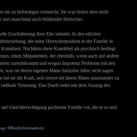
n nie zu befriedigen vermocht. Sie war bisher aber nicht
der und manchmal auch brüllender Herrscher.
elle Erschütterung ihrer Ehe mündet. In den etlichen
tsbeziehung, die seine Herrscherposition in der Familie in
ine Krankheit. Nachdem diese Krankheit als psychisch bedingt
nnen, einen Mitpatienten, der ebenfalls, wenn auch auf andere
icht mehr zurechtkommt und wegen Impotenz Probleme mit den
agen, was sie ihrem eigenen Mann fünfzehn Jahre nicht sagen
hat sie die Kraft, sich erneut mit ihrem Mann auseinander zu
oder radikale Trennung. Das Duell endet mit dem Auszug des
e auf Gleichberechtigung pochende Familie vor, die er so und
g / Öffentlichkeitsarbeit)