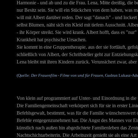
Harmonie - und ab und zu die Frau. Lena, Mitte dreißig, die b
nur Besitz sein. Sie will ein Stückchen von dem haben, was ma
will mit Albert darüber reden. Der sagt "danach" - und lockert 
selbst Blumen, näht sich ein Kleid mit tiefem Ausschnitt. Alb
- ihr Körper streikt. Sie wird krank. Albert hofft, dass es "n
Krankheit hat psychische Ursachen.
Sie kommt in eine Gruppentherapie, aus der sie fortläuft, gefol
schließlich von Albert, der Schriftsteller geht zur Entziehungsk
Lena bleibt mit ihren Kindern zurück. Verunsichert zwar, aber
(Quelle:
Der Frauenfilm - Filme von und für Frauen
, Gudrun Lukasz-Ade
Von klein auf programmiert auf Unter- und Einordnung in die Ge
Die Familiengemeinschaft verkörpert sich für sie in erster Lini
Befehlsgewalt, bestimmt, was für die Familie wünschenswert o
Befehle entgegenzunehmen hat. Die Angst des Mannes vor Einf
künstlich nach außen hin abgedichtete Familienleben das Zent
Nachtschichtarbeiterin. Die Arbeitszeit genießt sie als eine Art