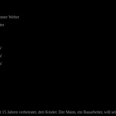
hmer Weber
ter
s'
s'
s'
eit 15 Jahren verheiratet, drei Kinder. Der Mann, ein Bauarbeiter, wil