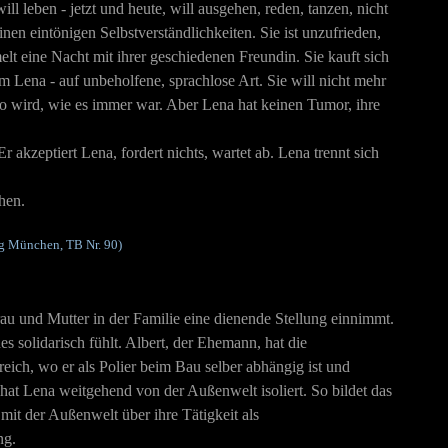
 leben - jetzt und heute, will ausgehen, reden, tanzen, nicht
en eintönigen Selbstverständlichkeiten. Sie ist unzufrieden,
melt eine Nacht mit ihrer geschiedenen Freundin. Sie kauft sich
m Lena - auf unbeholfene, sprachlose Art. Sie will nicht mehr
r so wird, wie es immer war. Aber Lena hat keinen Tumor, ihre
r akzeptiert Lena, fordert nichts, wartet ab. Lena trennt sich
hen.
ag München, TB Nr. 90)
Frau und Mutter in der Familie eine dienende Stellung einnimmt.
es solidarisch fühlt. Albert, der Ehemann, hat die
eich, wo er als Polier beim Bau selber abhängig ist und
at Lena weitgehend von der Außenwelt isoliert. So bildet das
it der Außenwelt über ihre Tätigkeit als
ng.