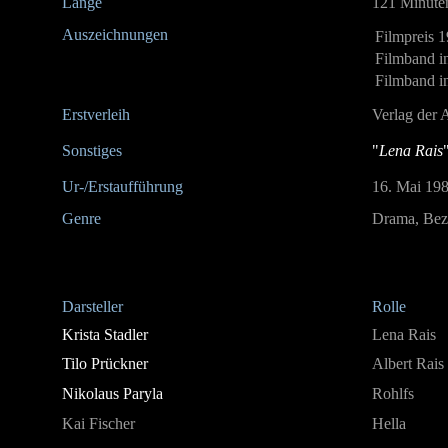
Länge
121 Minute
Auszeichnungen
Filmpreis 
Filmband in
Filmband in
Erstverleih
Verlag der 
Sonstiges
"
Lena Rais
Ur-/Erstaufführung
16. Mai 19
Genre
Drama, Bez
Darsteller
Rolle
Krista Stadler
Lena Rais
Tilo Prückner
Albert Rais
Nikolaus Paryla
Rohlfs
Kai Fischer
Hella