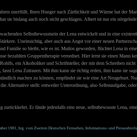
ahren unerfüllt. Ihren Hunger nach Zärtlichkeit und Wärme hat der Man
 hat sie bislang auch noch nicht geschlagen. Albert ist nur ein nörgeln
erwachenden Selbstbewusstsein der Lena entwickelt und in eine existenti
tärkere. Uneinsichtig, aber auch aus Angst vor einer neuen Partnerschaf
e und Familie so bleibt, wie es ist. Mutlos geworden, flüchtet Lena in e
asse bezahlten Gruppentherapie verordnet. Hier lernt sie einen Mann ke
 Rohlfs, ein Alkoholiker und Schriftsteller, der mit dem Schreiben n
t, fasst Lena Zutrauen. Mit ihm kann sie richtig reden, ihm kann sie s
tändlich machen zu können, empfindet sie wie eine Art Neugeburt. Nun 
vor die Alternative stellt: entweder Unterordnung, also Selbstaufgabe, 
ng zurückkehrt. Er fände jedenfalls eine neue, selbstbewusste Lena, ein
mber 1981, hrg. vom Zweiten Deutschen Fernsehen, Informations- und Presseabteilun