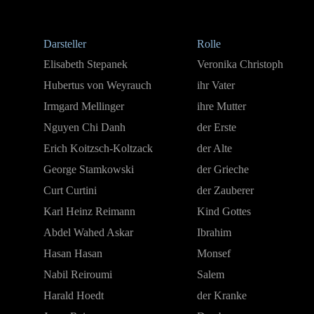
Darsteller
Rolle
Elisabeth Stepanek
Veronika Christoph
Hubertus von Weyrauch
ihr Vater
Irmgard Mellinger
ihre Mutter
Nguyen Chi Danh
der Erste
Erich Koitzsch-Koltzack
der Alte
George Stamkowski
der Grieche
Curt Curtini
der Zauberer
Karl Heinz Reimann
Kind Gottes
Abdel Wahed Askar
Ibrahim
Hasan Hasan
Monsef
Nabil Reiroumi
Salem
Harald Hoedt
der Kranke