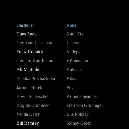
Darsteller
Rolle
Hans Jaray
Karel Ox
Hermann Lenschau
Lektor
Franz Rudnick
Verleger
Gerhard Kauffmann
Hörnemann
Alf Marholm
Kallauer
Zdenka Procházková
Bibiana
Jaromir Borek
Pric
Erwin Scherschel
Kriminalbeamter
Brigitte Drummer
Frau von Grüningen
Vanda Kátay
Ella Polotay
Bill Ramsey
Sidney Green