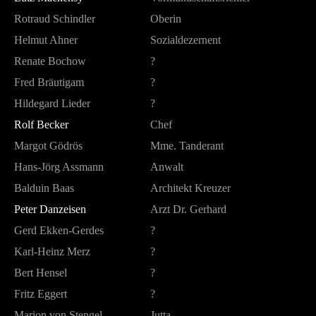
Rotraud Schindler
Oberin
Helmut Ahner
Sozialdezernent
Renate Bochow
?
Fred Bräutigam
?
Hildegard Lieder
?
Rolf Becker
Chef
Margot Gödrös
Mme. Tanderant
Hans-Jörg Assmann
Anwalt
Balduin Baas
Architekt Kreuzer
Peter Danzeisen
Arzt Dr. Gerhard
Gerd Ekken-Gerdes
?
Karl-Heinz Merz
?
Bert Hensel
?
Fritz Eggert
?
Marion von Stengel
Jutta