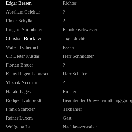
Edgar Bessen
Richter
Abraham Celektar
?
Elmar Schylla
?
Irmgard Stromberger
Krankenschwester
Christian Brückner
Jugendrichter
Walter Tschernich
Pastor
Ulf Dieter Kusdas
Herr Schmidtner
Florian Brauer
?
Klaus Hagen Latwesen
Herr Schäfer
Yitzhak Neeman
?
Harald Pages
Richter
Rüdiger Kuhlbrodt
Beamter der Umweltermittlungsgrup
Frank Schröder
Taxifahrer
Rainer Luxem
Gast
Wolfgang Lau
Nachlassverwalter