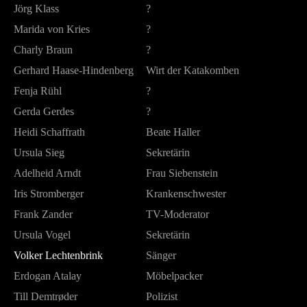
Jörg Klass
?
Marida von Kries
?
Charly Braun
?
Gerhard Haase-Hindenberg
Wirt der Katakomben
Fenja Rühl
?
Gerda Gerdes
?
Heidi Schaffrath
Beate Haller
Ursula Sieg
Sekretärin
Adelheid Arndt
Frau Siebenstein
Iris Stromberger
Krankenschwester
Frank Zander
TV-Moderator
Ursula Vogel
Sekretärin
Volker Lechtenbrink
Sänger
Erdogan Atalay
Möbelpacker
Till Demtrøder
Polizist