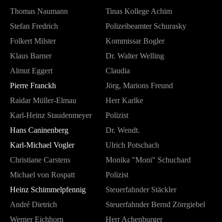
Thomas Naumann
Tinas Kollege Achim
Stefan Fredrich
Polizeibeamter Schurasky
Folkert Milster
Kommissar Bogler
Klaus Barner
Dr. Walter Welling
Almut Eggert
Claudia
Pierre Franckh
Jörg, Marions Freund
Raidar Müller-Elmau
Herr Karlke
Karl-Heinz Staudenmeyer
Polizist
Hans Caninenberg
Dr. Wendt.
Karl-Michael Vogler
Ulrich Potschach
Christiane Carstens
Monika "Moni" Schuchard
Michael von Rospatt
Polizist
Heinz Schimmelpfennig
Steuerfahnder Stäckler
André Dietrich
Steuerfahnder Bernd Zörrgiebel
Werner Eichhorn
Herr Achenburger