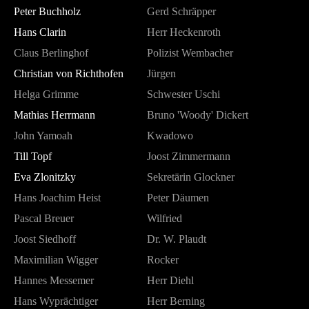
Peter Buchholz
Gerd Schräpper
Hans Clarin
Herr Heckenroth
Claus Berlinghof
Polizist Wembacher
Christian von Richthofen
Jürgen
Helga Grimme
Schwester Uschi
Mathias Herrmann
Bruno 'Woody' Dickert
John Yamoah
Kwadowo
Till Topf
Joost Zimmermann
Eva Zlonitzky
Sekretärin Glockner
Hans Joachim Heist
Peter Däumen
Pascal Breuer
Wilfried
Joost Siedhoff
Dr. W. Plaudt
Maximilian Wigger
Rocker
Hannes Messemer
Herr Diehl
Hans Wyprächtiger
Herr Berning