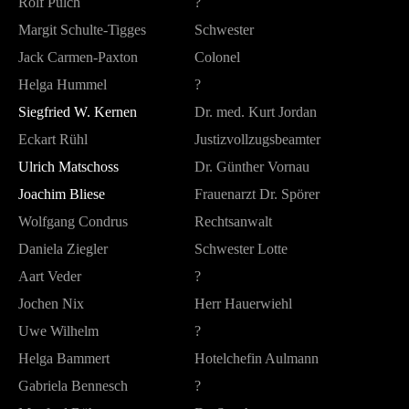
Rolf Pulch
?
Margit Schulte-Tigges
Schwester
Jack Carmen-Paxton
Colonel
Helga Hummel
?
Siegfried W. Kernen
Dr. med. Kurt Jordan
Eckart Rühl
Justizvollzugsbeamter
Ulrich Matschoss
Dr. Günther Vornau
Joachim Bliese
Frauenarzt Dr. Spörer
Wolfgang Condrus
Rechtsanwalt
Daniela Ziegler
Schwester Lotte
Aart Veder
?
Jochen Nix
Herr Hauerwiehl
Uwe Wilhelm
?
Helga Bammert
Hotelchefin Aulmann
Gabriela Bennesch
?