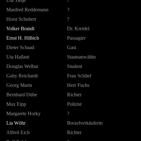
Uta Tietje
?
Manfred Reddemann
?
Horst Schubert
?
Volker Brandt
Dr. Kreidel
Ernst H. Hilbich
Passagier
Dieter Schaad
Gast
Uta Hallant
Staatsanwältin
Douglas Welbat
Student
Gaby Reichardt
Frau Schlief
Georg Marin
Herr Fuchs
Bernhard Dübe
Richter
Max Eipp
Polizist
Margarete Horky
?
Lia Wöhr
Brezelverkäuferin
Alfred Eich
Richter