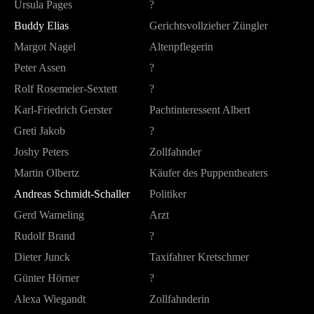
Ursula Pages
?
Buddy Elias
Gerichtsvollzieher Züngler
Margot Nagel
Altenpflegerin
Peter Assen
?
Rolf Rosemeier-Sextett
?
Karl-Friedrich Gerster
Pachtinteressent Albert
Greti Jakob
?
Joshy Peters
Zollfahnder
Martin Olbertz
Käufer des Puppentheaters
Andreas Schmidt-Schaller
Politiker
Gerd Wameling
Arzt
Rudolf Brand
?
Dieter Junck
Taxifahrer Kretschmer
Günter Hörner
?
Alexa Wiegandt
Zollfahnderin