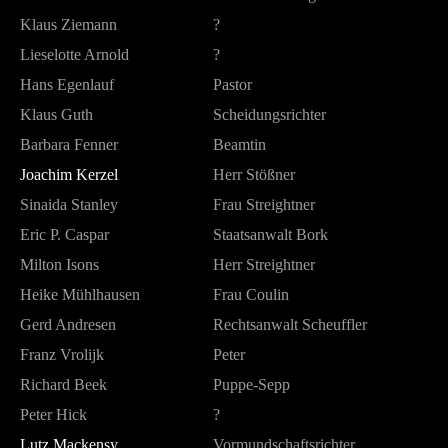
Klaus Ziemann
?
Lieselotte Arnold
?
Hans Egenlauf
Pastor
Klaus Guth
Scheidungsrichter
Barbara Fenner
Beamtin
Joachim Kerzel
Herr Stößner
Sinaida Stanley
Frau Streightner
Eric P. Caspar
Staatsanwalt Bork
Milton Isons
Herr Streightner
Heike Mühlhausen
Frau Coulin
Gerd Andresen
Rechtsanwalt Scheuffler
Franz Vrolijk
Peter
Richard Beek
Puppe-Sepp
Peter Hick
?
Lutz Mackensy
Vormundschaftsrichter