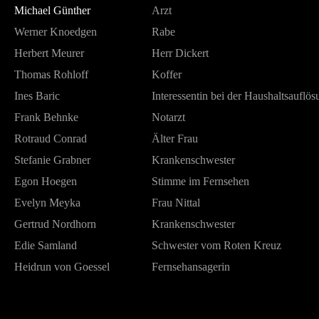
Michael Günther
Arzt
Werner Knoedgen
Rabe
Herbert Meurer
Herr Dickert
Thomas Rohloff
Koffer
Ines Baric
Interessentin bei der Haushaltsauflös
Frank Behnke
Notarzt
Rotraud Conrad
Älter Frau
Stefanie Grabner
Krankenschwester
Egon Hoegen
Stimme im Fernsehen
Evelyn Meyka
Frau Nittal
Gertrud Nordhorn
Krankenschwester
Edie Samland
Schwester vom Roten Kreuz
Heidrun von Goessel
Fernsehansagerin