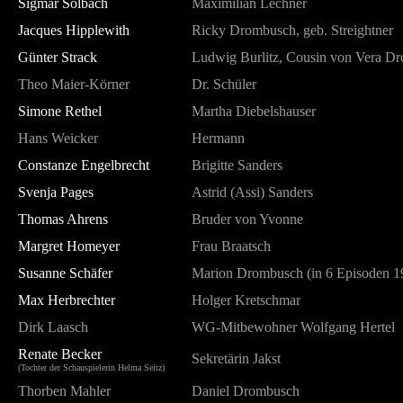
Sigmar Solbach
Maximilian Lechner
Jacques Hipplewith
Ricky Drombusch, geb. Streightner
Günter Strack
Ludwig Burlitz, Cousin von Vera D
Theo Maier-Körner
Dr. Schüler
Simone Rethel
Martha Diebelshauser
Hans Weicker
Hermann
Constanze Engelbrecht
Brigitte Sanders
Svenja Pages
Astrid (Assi) Sanders
Thomas Ahrens
Bruder von Yvonne
Margret Homeyer
Frau Braatsch
Susanne Schäfer
Marion Drombusch (in 6 Episoden 1
Max Herbrechter
Holger Kretschmar
Dirk Laasch
WG-Mitbewohner Wolfgang Hertel
Renate Becker
Sekretärin Jakst
(Tochter der Schauspielerin Helma Seitz)
Thorben Mahler
Daniel Drombusch