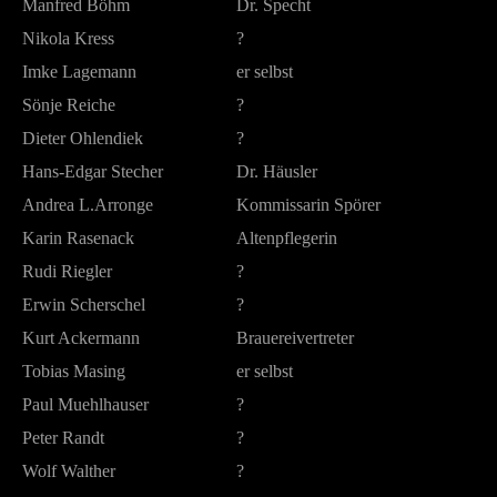
Manfred Böhm
Dr. Specht
Nikola Kress
?
Imke Lagemann
er selbst
Sönje Reiche
?
Dieter Ohlendiek
?
Hans-Edgar Stecher
Dr. Häusler
Andrea L.Arronge
Kommissarin Spörer
Karin Rasenack
Altenpflegerin
Rudi Riegler
?
Erwin Scherschel
?
Kurt Ackermann
Brauereivertreter
Tobias Masing
er selbst
Paul Muehlhauser
?
Peter Randt
?
Wolf Walther
?