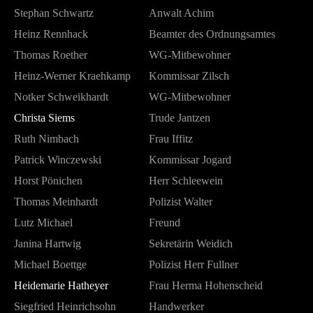
Stephan Schwartz
Anwalt Achim
Heinz Rennhack
Beamter des Ordnungsamtes
Thomas Roether
WG-Mitbewohner
Heinz-Werner Kraehkamp
Kommissar Zilsch
Notker Schweikhardt
WG-Mitbewohner
Christa Siems
Trude Jantzen
Ruth Nimbach
Frau Iffitz
Patrick Winczewski
Kommissar Jogard
Horst Pönichen
Herr Schleewein
Thomas Meinhardt
Polizist Walter
Lutz Michael
Freund
Janina Hartwig
Sekretärin Weidich
Michael Boettge
Polizist Herr Fullner
Heidemarie Hatheyer
Frau Herma Hohenscheid
Siegfried Heinrichsohn
Handwerker