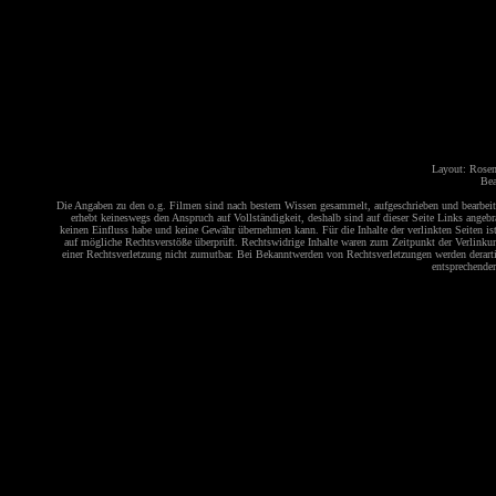
Layout: Rosem
Bea
Die Angaben zu den o.g. Filmen sind nach bestem Wissen gesammelt, aufgeschrieben und bearbeitet
erhebt keineswegs den Anspruch auf Vollständigkeit, deshalb sind auf dieser Seite Links angeb
keinen Einfluss habe und keine Gewähr übernehmen kann. Für die Inhalte der verlinkten Seiten ist
auf mögliche Rechtsverstöße überprüft. Rechtswidrige Inhalte waren zum Zeitpunkt der Verlinkung
einer Rechtsverletzung nicht zumutbar. Bei Bekanntwerden von Rechtsverletzungen werden derartig
entsprechender