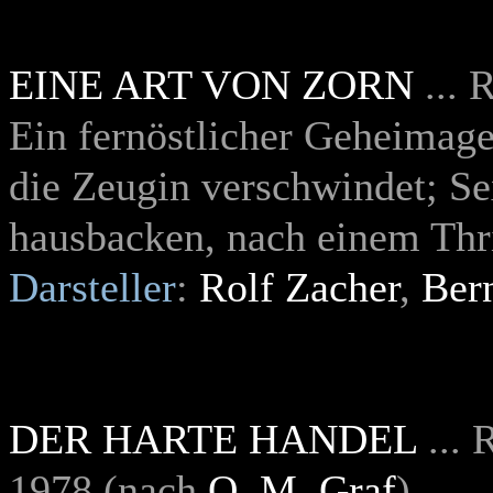
EINE ART VON ZORN
... 
Ein fernöstlicher Geheimage
die Zeugin verschwindet; Se
hausbacken, nach einem Thri
Darsteller
:
Rolf Zacher
,
Ber
DER HARTE HANDEL
... 
1978 (nach
O. M. Graf
)