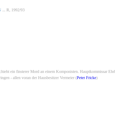
N
... R, 1992/93
chieht ein finsterer Mord an einem Komponisten. Hauptkommissar Ehrl
ngen - allen voran der Hausbesitzer Vermeier (
Peter Fricke
)