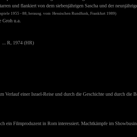
 Gitarren und flankiert von dem siebenjährigen Sascha und der neunjäh
hspiele 1955 - 88, herausg. vom Hessischen Rundfunk, Frankfurt 1989)
e Groh u.a.
) ... R, 1974 (HR)
ät im Verlauf einer Israel-Reise und durch die Geschichte und durch die
sich ein Filmproduzent in Rom interessiert. Machtkämpfe im Showbusines