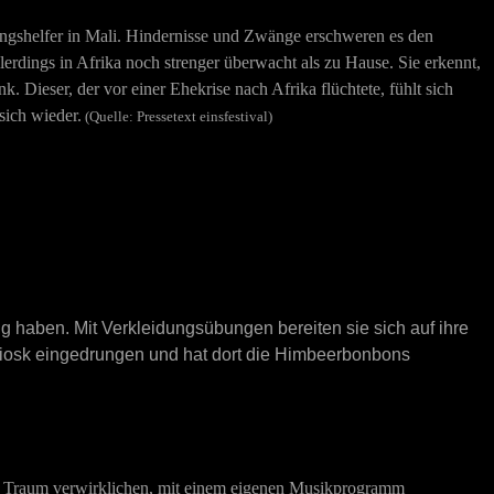
ngshelfer in Mali. Hindernisse und Zwänge erschweren es den
rdings in Afrika noch strenger überwacht als zu Hause. Sie erkennt,
. Dieser, der vor einer Ehekrise nach Afrika flüchtete, fühlt sich
sich wieder.
(Quelle: Pressetext einsfestival)
g haben. Mit Verkleidungsübungen bereiten sie sich auf ihre
n Kiosk eingedrungen und hat dort die Himbeerbonbons
en Traum verwirklichen, mit einem eigenen Musikprogramm