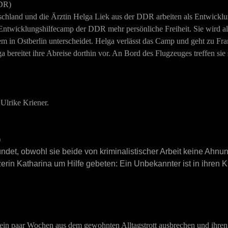
NDR)
hland und die Ärztin Helga Liek aus der DDR arbeiten als Entwicklu
twicklungshilfecamp der DDR mehr persönliche Freiheit. Sie wird alle
m in Ostberlin unterscheidet. Helga verlässt das Camp und geht zu Frank
 bereitet ihre Abreise dorthin vor. An Bord des Flugzeuges treffen sie 
 Ulrike Kriener.
)
det, obwohl sie beide von kriminalistischer Arbeit keine Ahnun
zerin Katharina um Hilfe gebeten: Ein Unbekannter ist in ihre
 ein paar Wochen aus dem gewohnten Alltagstrott ausbrechen und ihr