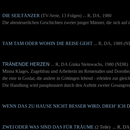
DIE SEILTÄNZER
(TV-Serie, 13 Folgen) ... R, DA, 198
0
Die abenteuerlichen Geschichten zweier junger Männer, die sich auf 
TAM TAM ODER WOHIN DIE REISE GEHT
... R, DA, 1989 (
TRÄNENDE HERZEN
... R,
DA Ginka Steinwachs, 1980 (NDR)
Minna Klages, Zugehfrau und Arbeiterin im Rentenalter und Dorothe
die eine in Goslar, die andere in Göttingen lebend - erleiden zur gle
Die Handlung wird paraphrasiert durch den Auftritt zweier Gesangver
WENN DAS ZU HAUSE NICHT BESSER WIRD, DREH’ ICH
ZWEI ODER WAS SIND DAS FÜR TRÄUME
(2 Teile) ... R, 