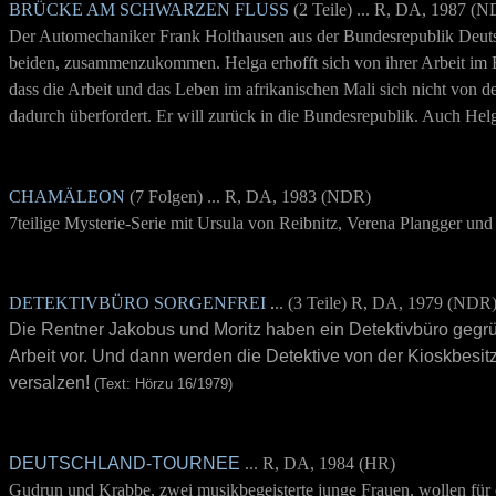
BRÜCKE AM SCHWARZEN FLUSS
(2 Teile) ... R, DA, 1987 (
Der Automechaniker Frank Holthausen aus der Bundesrepublik Deutsc
beiden, zusammenzukommen. Helga erhofft sich von ihrer Arbeit im En
dass die Arbeit und das Leben im afrikanischen Mali sich nicht von de
dadurch überfordert. Er will zurück in die Bundesrepublik. Auch Helga
CHAMÄLEON
(7 Folgen) ... R, DA, 1983 (NDR)
7teilige Mysterie-Serie mit Ursula von Reibnitz, Verena Plangger und
DETEKTIVBÜRO SORGENFREI
.
.. (3 Teile) R, DA, 1979 (NDR
Die Rentner Jakobus und Moritz haben ein Detektivbüro gegrün
Arbeit vor. Und dann werden die Detektive von der Kioskbesit
versalzen!
(Text: Hörzu 16/1979)
DEUTSCHLAND-TOURNEE
... R, DA, 1984 (HR)
Gudrun und Krabbe, zwei musikbegeisterte junge Frauen, wollen für