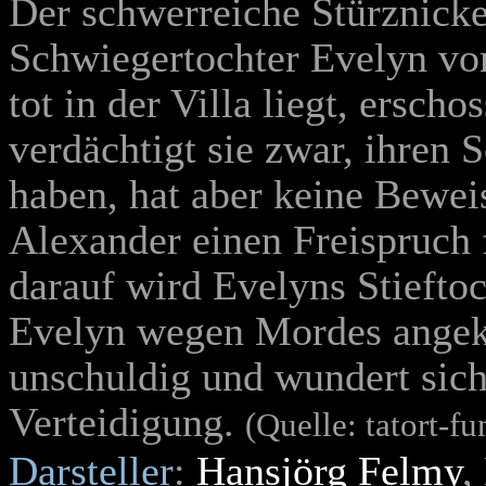
Der schwerreiche Stürznicke
Schwiegertochter Evelyn von
tot in der Villa liegt, ersch
verdächtigt sie zwar, ihren 
haben, hat aber keine Bewei
Alexander einen Freispruch 
darauf wird Evelyns Stiefto
Evelyn wegen Mordes angekl
unschuldig und wundert sic
Verteidigung.
(Quelle: tatort-f
Darsteller
:
Hansjörg Felmy
,