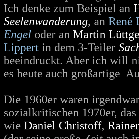
Ich denke zum Beispiel an
H
Seelenwanderung
, an
René 
Engel
oder an
Martin Lüttg
Lippert
in dem 3-Teiler
Sac
beeindruckt. Aber ich will n
es heute auch großartige A
Die 1960er waren irgendwan
sozialkritischen 1970er, das
wie
Daniel Christoff
,
Rainer
(der seine große Zeit auch i