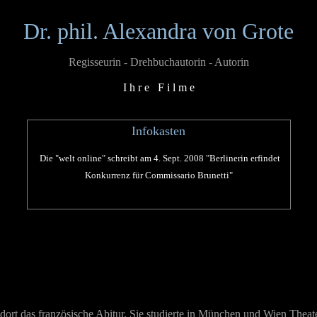
Dr. phil. Alexandra von Grote
Regisseurin - Drehbuchautorin - Autorin
I h r e F i l m e
Infokasten
Die "welt online" schreibt am 4. Sept. 2008 "Berlinerin erfindet
Konkurrenz für Commissario Brunetti"
 dort das französische Abitur. Sie studierte in München und Wien Thea