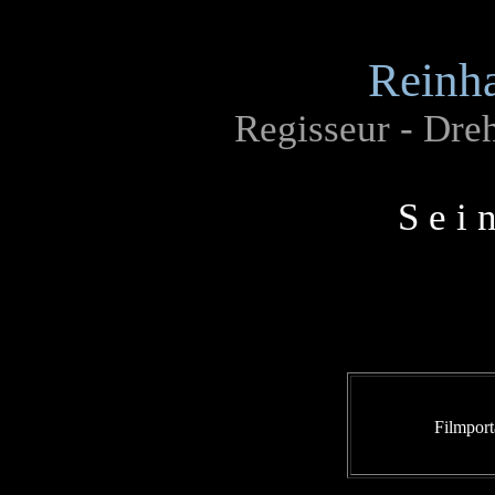
Reinh
Regisseur - Dreh
S e i 
Filmport