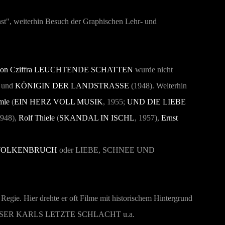
t", weiterhin Besuch der Graphischen Lehr- und
on Cziffra
LEUCHTENDE SCHATTEN
wurde nicht
 und
KÖNIGIN DER LANDSTRASSE
(1948).
Weiterhin
mle
(
EIN HERZ VOLL MUSIK
, 1955;
UND DIE LIEBE
1948),
Rolf Thiele
(
SKANDAL IN ISCHL
, 1957),
Ernst
WOLKENBRUCH
oder
LIEBE, SCHNEE UND
 Regie. Hier drehte er oft Filme mit historischem Hintergrund
SER KARLS LETZTE SCHLACHT
u.a.