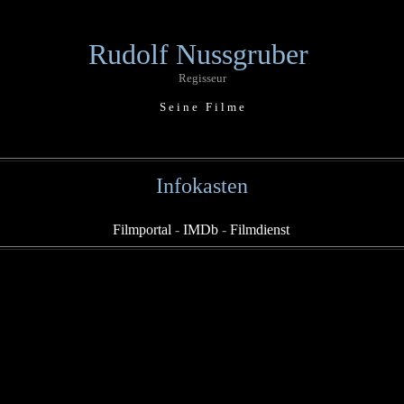
Rudolf Nussgruber
Regisseur
S e i n e F i l m e
Infokasten
Filmportal
-
IMDb
-
Filmdienst