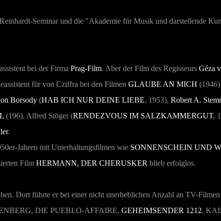
einhardt-Seminar und die "Akademie für Musik und darstellende Kuns
assistent bei der Firma
Prag-Film
. Aber der Film des Regisseurs
Géza v
ieassistent für von Cziffra bei den Filmen
GLAUBE AN MICH
(1946)
von Borsody
(
HAB ICH NUR DEINE LIEBE
, 1953),
Robert A. Stem
(196), Alfred Stöger (
RENDEZVOUS IM SALZKAMMERGUT
, 
ler
.
1950er-Jahren mit Unterhaltungsfilmen wie
SONNENSCHEIN UND 
zierten Film
HERMANN, DER CHERUSKER
blieb erfolglos.
ehen. Dort führte er bei einer nicht unerheblichen Anzahl an TV-Filmen
FENBERG
,
DIE PUEBLO-AFFAIRE
,
GEHEIMSENDER 1212
,
KAI