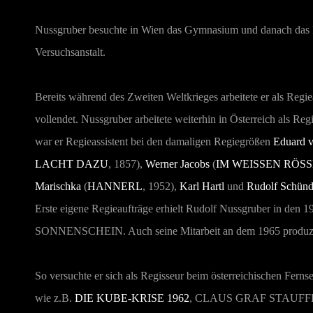
Nussgruber besuchte in Wien das Gymnasium und danach das R
Versuchsanstalt.
Bereits während des Zweiten Weltkrieges arbeitete er als Regie
vollendet. Nussgruber arbeitete weiterhin in Österreich als Reg
war er Regieassistent bei den damaligen Regiegrößen
Eduard 
LACHT DAZU
, 1857),
Werner Jacobs
(
IM WEISSEN RÖSSL
Marischka
(
HANNERL
, 1952),
Karl Hartl
und
Rudolf Schünd
Erste eigene Regieaufträge erhielt Rudolf Nussgruber in den 
SONNENSCHEIN
. Auch seine Mitarbeit an dem 1965 produ
So versuchte er sich als Regisseur beim österreichischen Ferns
wie z.B.
DIE KUBE-KRISE 1962
,
CLAUS GRAF STAUF