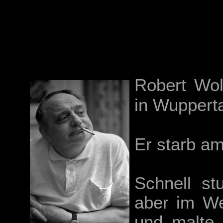
Robert Wo
in Wuppert
Er starb am
Schnell st
aber im We
und malte 