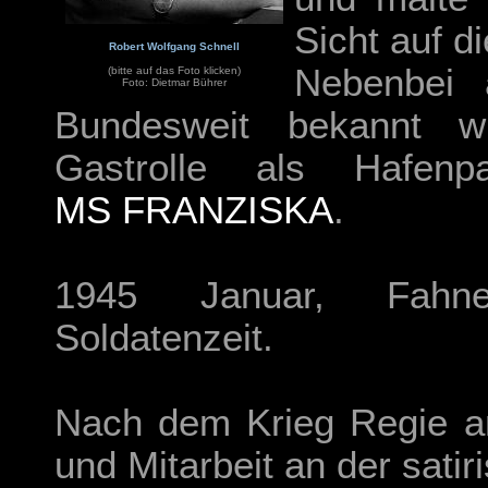
Sicht auf 
Robert Wolfgang Schnell
Nebenbei a
(bitte auf das Foto klicken)
Foto: Dietmar Bührer
Bundesweit bekannt 
Gastrolle als Hafenp
MS FRANZISKA
.
1945 Januar, Fahne
Soldatenzeit.
Nach dem Krieg Regie am
und Mitarbeit an der satir