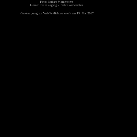
Foto: Barbara Morgenstern
Lizenz: Freier Zugang - Rechte vorbehalten.
Genehmigung zur Veröffentlichung erteilt am 19. Mai 2017