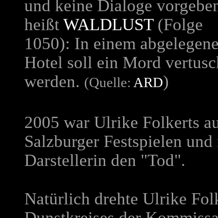
und keine Dialoge vorgebe
heißt
WALDLUST
(Folge
1050): In einem abgelegen
Hotel soll ein Mord vertusc
werden.
)
(Quelle:
ARD
2005 war Ulrike Folkerts a
Salzburger Festspielen und 
Darstellerin den "Tod".
Natürlich drehte Ulrike Fol
Dunstkreises der Kommissar