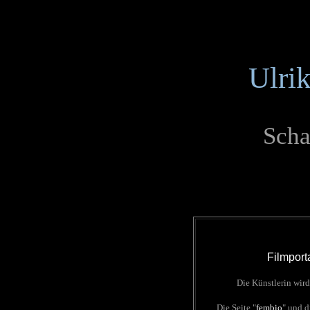
Ulrik
Scha
Filmport
Die Künstlerin wird
Die Seite "
fembio
" und d