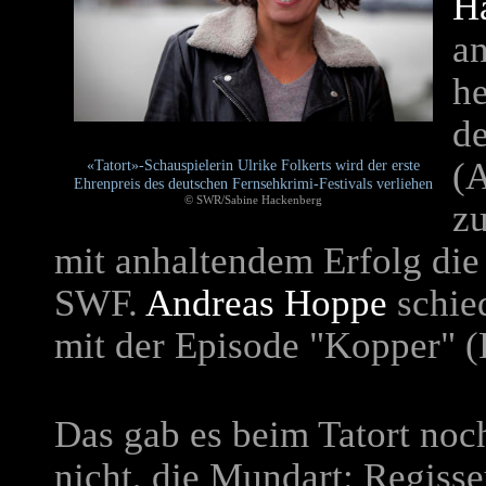
H
an
he
d
(A
«Tatort»-Schauspielerin Ulrike Folkerts wird der erste
Ehrenpreis des deutschen Fernsehkrimi-Festivals verliehen
© SWR/Sabine Hackenberg
zu
mit anhaltendem Erfolg die
SWF.
Andreas Hoppe
schied
mit der Episode "Kopper" 
Das gab es beim Tatort noc
nicht, die Mundart: Regisse