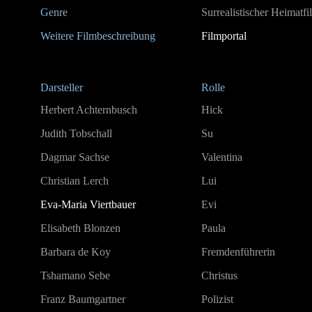
Genre
Surrealistischer Heimatfi
Weitere Filmbeschreibung
Filmportal
Darsteller
Rolle
Herbert Achternbusch
Hick
Judith Tobschall
Su
Dagmar Sachse
Valentina
Christian Lerch
Lui
Eva-Maria Viertbauer
Evi
Elisabeth Blonzen
Paula
Barbara de Koy
Fremdenführerin
Tshamano Sebe
Christus
Franz Baumgartner
Polizist