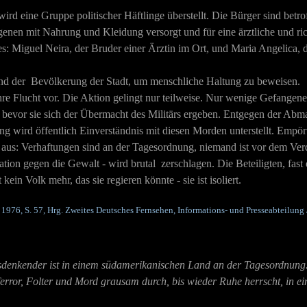
rd eine Gruppe politischer Häftlinge überstellt. Die Bürger sind betrof
genen mit Nahrung und Kleidung versorgt und für eine ärztliche und rich
: Miguel Neira, der Bruder einer Ärztin im Ort, und Maria Angelica, de
nd der Bevölkerung der Stadt, um menschliche Haltung zu beweisen.
ihre Flucht vor. Die Aktion gelingt nur teilweise. Nur wenige Gefange
 bevor sie sich der Übermacht des Militärs ergeben. Entgegen der Abm
ng wird öffentlich Einverständnis mit diesen Morden unterstellt. Empört
 aus: Verhaftungen sind an der Tagesordnung, niemand ist vor dem Verd
ion gegen die Gewalt - wird brutal zerschlagen. Die Beteiligten, fast
kein Volk mehr, das sie regieren könnte - sie ist isoliert.
 1976, S. 57, Hrg. Zweites Deutsches Fernsehen, Informations- und Presseabteilung /
sdenkender ist in einem südamerikanischen Land an der Tagesordnung.
error, Folter und Mord grausam durch, bis wieder Ruhe herrscht, in 