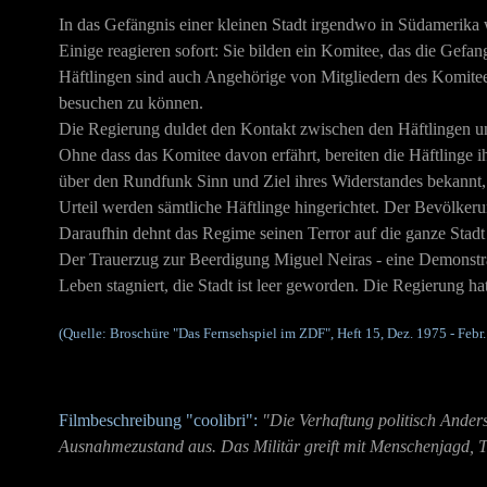
In das Gefängnis einer kleinen Stadt irgendwo in Südamerika wi
Einige reagieren sofort: Sie bilden ein Komitee, das die Gefan
Häftlingen sind auch Angehörige von Mitgliedern des Komitees
besuchen zu können.
Die Regierung duldet den Kontakt zwischen den Häftlingen u
Ohne dass das Komitee davon erfährt, bereiten die Häftlinge 
über den Rundfunk Sinn und Ziel ihres Widerstandes bekannt,
Urteil werden sämtliche Häftlinge hingerichtet. Der Bevölkeru
Daraufhin dehnt das Regime seinen Terror auf die ganze Stadt
Der Trauerzug zur Beerdigung Miguel Neiras - eine Demonstrat
Leben stagniert, die Stadt ist leer geworden. Die Regierung hat 
(Quelle: Broschüre "Das Fernsehspiel im ZDF", Heft 15, Dez. 1975 - Febr.
Filmbeschreibung "coolibri":
"Die Verhaftung politisch Ander
Ausnahmezustand aus. Das Militär greift mit Menschenjagd, T