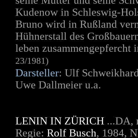
seine Mutter und seine Sch
Kudenow in Schleswig-Holste
Bruno wird in Rußland ver
Hühnerstall des Großbauern
leben zusammengepfercht i
23/1981)
Darsteller
: Ulf Schweikhar
Uwe Dallmeier u.a.
LENIN IN ZÜRICH
...DA, 
Regie:
Rolf Busch
, 1984, 