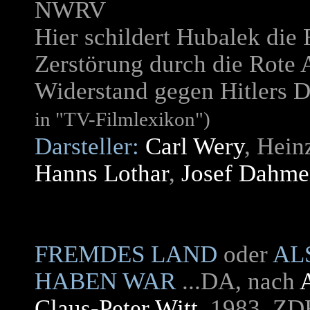
NWRV
Hier schildert Hubalek die 
Zerstörung durch die Rote
Widerstand gegen Hitlers D
in "TV-Filmlexikon")
Darsteller:
Carl Wery
, Hein
Hanns Lothar
,
Josef Dahm
FREMDES LAND
oder
AL
HABEN WAR
...DA, nach
Claus-Peter Witt
, 1983, ZD