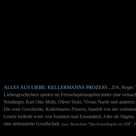
ALLES AUS LIEBE: KELLERMANNS PROZESS
...DA, Regie:
Liebesgeschichten spielen im Fernsehspielangebot leider eine vernach
Nöstlinger, Karl Otto Mühl, Oliver Storz, Vivian Naefe und andere
Die erste Geschichte,
Kellermanns Prozess
, handelt von der verbote
Gesetz bedroht wird, von Isolation und Einsamkeit; Alter als Stigma
eine deformierte Gesellschaft.
(aus: Broschüre "Das Fernsehspiel im ZDF", He