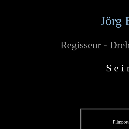
Jörg
Regisseur - Dre
S e i 
Filmport